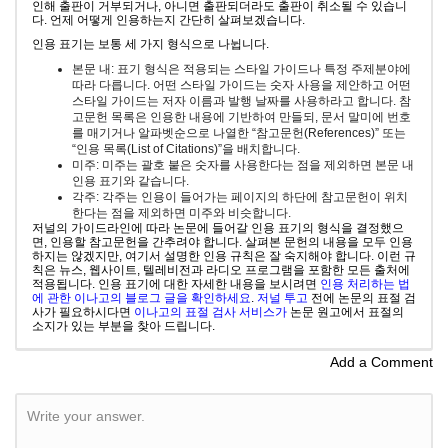
인해 출판이 거부되거나, 아니면 출판되더라도 출판이 취소될 수 있습니
다. 언제 어떻게 인용하는지 간단히 살펴보겠습니다.
인용 표기는 보통 세 가지 형식으로 나뉩니다.
본문 내: 표기 형식은 적용되는 스타일 가이드나 특정 주제분야에
따라 다릅니다. 어떤 스타일 가이드는 숫자 사용을 제안하고 어떤
스타일 가이드는 저자 이름과 발행 날짜를 사용하라고 합니다. 참
고문헌 목록은 인용한 내용에 기반하여 만들되, 문서 말미에 번호
를 매기거나 알파벳순으로 나열한 “참고문헌(References)” 또는
“인용 목록(List of Citations)”을 배치합니다.
미주: 미주는 괄호 붙은 숫자를 사용한다는 점을 제외하면 본문 내
인용 표기와 같습니다.
각주: 각주는 인용이 들어가는 페이지의 하단에 참고문헌이 위치
한다는 점을 제외하면 미주와 비슷합니다.
저널의 가이드라인에 따라 논문에 들어갈 인용 표기의 형식을 결정했으
면, 인용할 참고문헌을 간추려야 합니다. 살펴본 문헌의 내용을 모두 인용
하지는 않겠지만, 여기서 설명한 인용 규칙은 잘 숙지해야 합니다. 이런 규
칙은 뉴스, 웹사이트, 텔레비전과 라디오 프로그램을 포함한 모든 출처에
적용됩니다. 인용 표기에 대한 자세한 내용을 보시려면
인용 처리하는 법
에 관한 이나고의 블로그 글을 확인하세요
.
저널 투고
전에 논문의 표절 검
사가 필요하시다면
이나고의 표절 검사 서비스가
논문 원고에서 표절의
소지가 있는 부분을 찾아 드립니다.
Add a Comment
Write your answer.