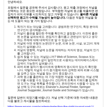
안녕하세요.
포럼에서 질문을 공유해 주셔서 감사합니다. 원고 제출 과정에서 저널을
선택하는 것은 중요한 과정입니다. 부적합한 저널에 원고를 제출하면 편
집자가 피어 리뷰를 시도하지도 않고 거부할 수 있습니다.
올바른 저널을
선택하면 원고가 수락될 가능성이 높아집니다.
다음은 적절한 저널을 찾
는 데 도움이 되는 몇 가지 팁입니다.
독자가 되는 대상을 고려합니다. 광범위한 연구인지, 특정 분야의
연구인지 생각해봅니다.
저널이 출판을 할만한 주제를 확인하고 결정합니다. 이전에 출판
된 논문을 살펴보세요. 편집자가 흥미롭고 관련성이 있다고 생각
하는 주제에 대해 대략적으로 알 수 있습니다.
저널에 어떤 유형의 논문(연구 논문, 리뷰 논문, 사설, 보고)이 게재
되는지 살펴봅니다.
저널의 영향력, 저널에 논문을 게재하는 저자의 명성, 저널의 인기
를 고려합니다.
쉽게 찾을 수 있는 저널입니까? Web of Science, Scopus 또는
Google Scholar와 같이 일반적으로 사용되는 데이터베이스에서
검색이 가능한지 살펴봅니다.
피어 리뷰
절차가 웹사이트에 명확하게 명시되어 있는지 확인합
니다. 약탈적 저널의 수가 증가함에 따라 강력한
피어 리뷰
시스템
을 갖추고 있는 저널을 찾는 것이 중요합니다.
과학 원고를 출판하는 데 가장 적합한 저널을 식별하는 저널 선택
도구를 사용할 수도 있습니다. 간단하게 초록과 키워드를 입력하
면 도구는 저널 목록을 추천합니다. 온라인에서 사용할 수 있는 저
널 선택 도구의 예로는 Elsevier’s Journal Finder, Springer
Journal Suggester, Journal Guide and Scimago가 있습니다.
질문에 답변이 되었기를 바랍니다. 저널 선택 기준에 대한 자세한 내용은
다음 블로그 게시물을 참조하세요.
https://www.enago.com/academy/selecting-the-right-journal-part-1/