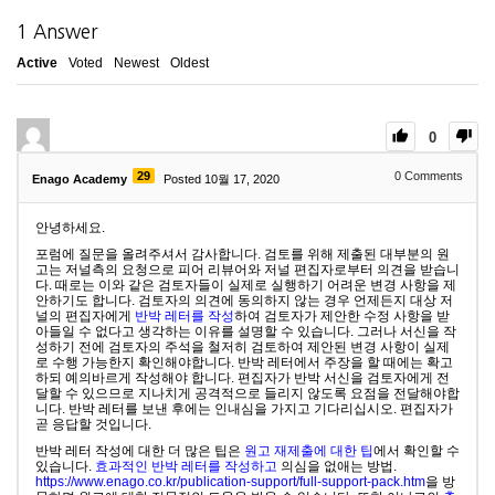
1
Answer
Active
Voted
Newest
Oldest
0
29
0
Comments
Enago Academy
Posted 10월 17, 2020
안녕하세요.
포럼에 질문을 올려주셔서 감사합니다. 검토를 위해 제출된 대부분의 원
고는 저널측의 요청으로 피어 리뷰어와 저널 편집자로부터 의견을 받습니
다. 때로는 이와 같은 검토자들이 실제로 실행하기 어려운 변경 사항을 제
안하기도 합니다. 검토자의 의견에 동의하지 않는 경우 언제든지 대상 저
널의 편집자에게
반박 레터를 작성
하여 검토자가 제안한 수정 사항을 받
아들일 수 없다고 생각하는 이유를 설명할 수 있습니다. 그러나 서신을 작
성하기 전에 검토자의 주석을 철저히 검토하여 제안된 변경 사항이 실제
로 수행 가능한지 확인해야합니다. 반박 레터에서 주장을 할 때에는 확고
하되 예의바르게 작성해야 합니다. 편집자가 반박 서신을 검토자에게 전
달할 수 있으므로 지나치게 공격적으로 들리지 않도록 요점을 전달해야합
니다. 반박 레터를 보낸 후에는 인내심을 가지고 기다리십시오. 편집자가
곧 응답할 것입니다.
반박 레터 작성에 대한 더 많은 팁은
원고 재제출에 대한 팁
에서 확인할 수
있습니다.
효과적인 반박 레터를 작성하고
의심을 없애는 방법.
https://www.enago.co.kr/publication-support/full-support-pack.htm
을 방