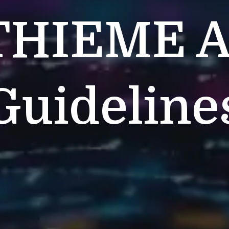
THIEME
A
Guideline