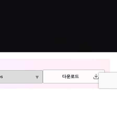
다운로드
Thieme
EDP Sciences