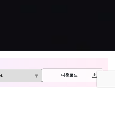
다운로드
Thieme
EDP Sciences