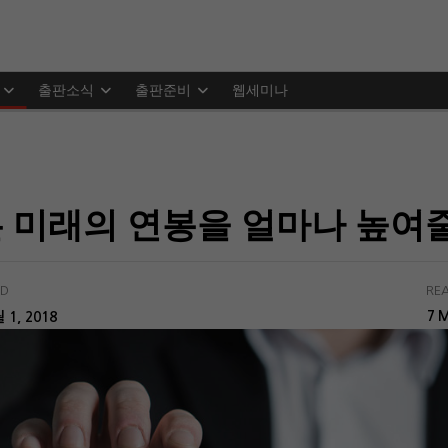
출판소식
출판준비
웹세미나
 미래의 연봉을 얼마나 높여
ED
REA
M
 1, 2018
7