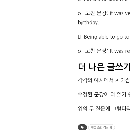
o 고친 문장: It was very
birthday.
 Being able to go t
o 고친 문장: It was real
더
나은
글쓰
각각의 예시에서 차이점
수정된 문장이 더 읽기
위의 두 질문에 그렇다라
원고 초안 작성 팁