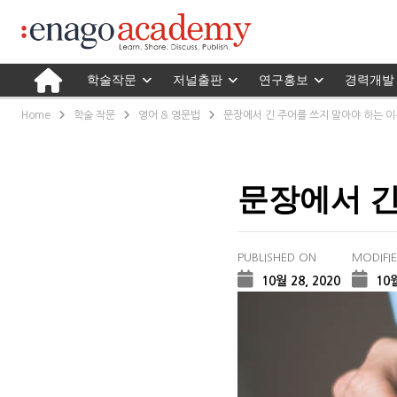
학술작문
저널출판
연구홍보
경력개발
Home
학술 작문
영어 & 영문법
문장에서 긴 주어를 쓰지 말아야 하는 
문장에서 긴
PUBLISHED ON
MODIFI
10월 28, 2020
10월