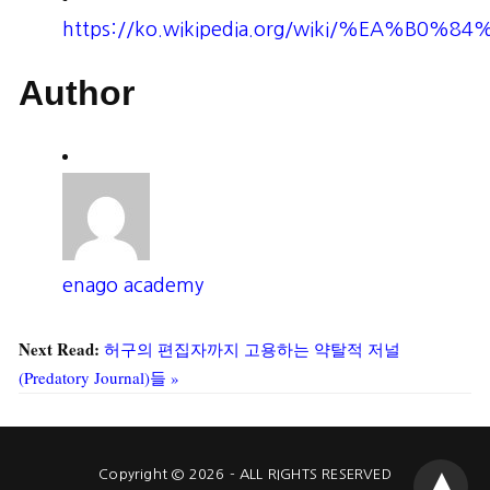
https://ko.wikipedia.org/wiki/%EA%
Author
enago academy
Next Read:
허구의 편집자까지 고용하는 약탈적 저널
(Predatory Journal)들 »
Copyright © 2026 - ALL RIGHTS RESERVED