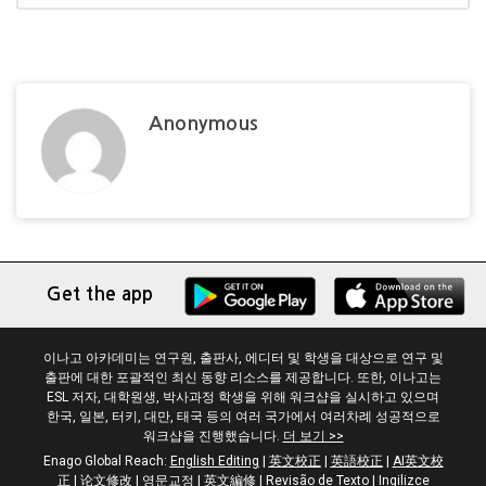
Anonymous
Get the app
이나고 아카데미는 연구원, 출판사, 에디터 및 학생을 대상으로 연구 및
출판에 대한 포괄적인 최신 동향 리소스를 제공합니다. 또한, 이나고는
ESL 저자, 대학원생, 박사과정 학생을 위해 워크샵을 실시하고 있으며
한국, 일본, 터키, 대만, 태국 등의 여러 국가에서 여러차례 성공적으로
워크샵을 진행했습니다.
더 보기 >>
Enago Global Reach:
English Editing
|
英文校正
|
英語校正
|
AI英文校
正
|
论文修改
|
영문교정
|
英文編修
|
Revisão de Texto
|
Ingilizce