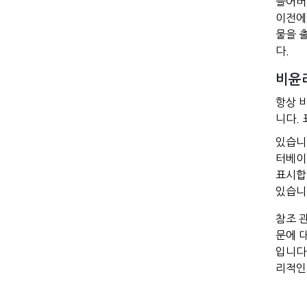
들어버
이전에
물을 
다.
비윤
항상 
니다.
있습니
터베이
표시합
있습니
참조 
문에 
입니다
리적인