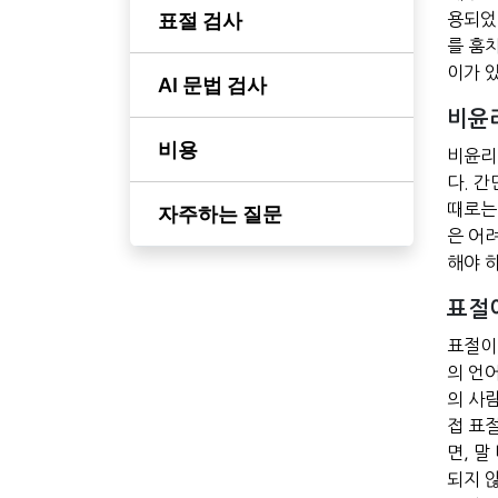
표절 검사
용되었
를 훔
이가 
AI 문법 검사
비윤
비용
비윤리
다. 
때로는
자주하는 질문
은 어
해야 
표절
표절이
의 언
의 사
접 표
면, 
되지 