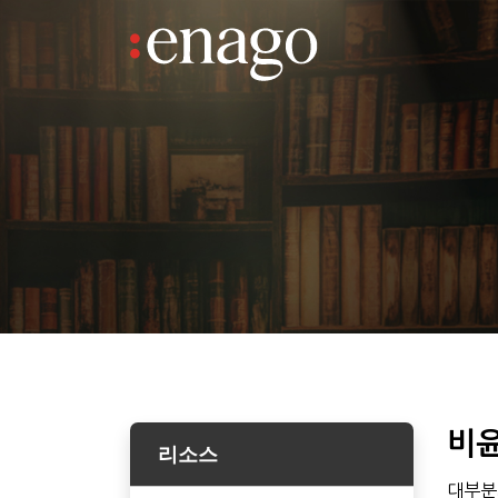
비윤
리소스
대부분