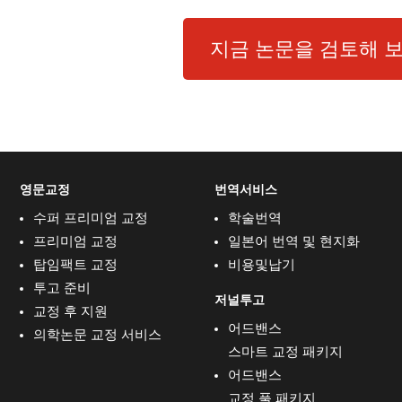
지금 논문을 검토해 보
영문교정
번역서비스
수퍼 프리미엄 교정
학술번역
프리미엄 교정
일본어 번역 및 현지화
탑임팩트 교정
비용및납기
투고 준비
저널투고
교정 후 지원
어드밴스
의학논문 교정 서비스
스마트 교정 패키지
어드밴스
교정 풀 패키지