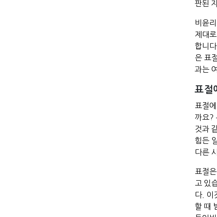
판된 
비윤리
제대로
합니다
은 표
과는 
표절
표절에
까요?
것과 
힘든 
다른 
표절은
고 있
다. 
할 때