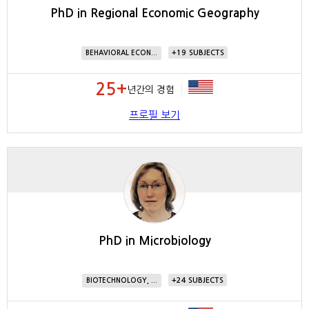
PhD in Regional Economic Geography
19
BEHAVIORAL ECON...
25+
년간의 경험
프로필 보기
PhD in Microbiology
24
BIOTECHNOLOGY, ...