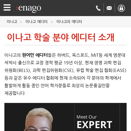
☰
이나고
이나고 에디터
이나고의 에디터
영문
이나고 학술 분야 에디터 소개
교정
저널
이나고의
원어민 에디터
들은 하버드, 옥스포드, MIT등 세계 영문대
투고
학술
석박사 출신으로 교정 경력 평균 19년 이상, 현재 생명 과학 편집
위원회(BELS), 과학 편집위원회(CSE), 유럽 학술 편집 협회(EASE)
번역
결제정보
등과 같은 유수 에디터 협회에 현재 소속되어 각 분야의 학계에서
활발하게 활동 중인 언어 학자분들로 최상의 논문품질만을
회사
제공합니다.
Enago
소개
Academy