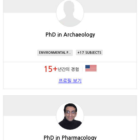
PhD in Archaeology
17
ENVIRONMENTAL P...
15+
년간의 경험
프로필 보기
PhD in Pharmacology