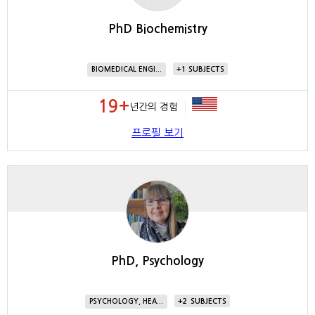
PhD Biochemistry
1
BIOMEDICAL ENGI...
19+
년간의 경험
프로필 보기
PhD, Psychology
2
PSYCHOLOGY, HEA...