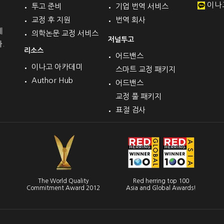
이나
투고 준비
기업 번역 서비스
교정 후 지원
번역 회사
계
의학논문 교정 서비스
저널투고
.
리소스
어드밴스
이나고 아카데미
스마트 교정 패키지
Author Hub
어드밴스
교정 풀 패키지
표절 검사
The World Quality
Red herring top 100
Commitment Award 2012
Asia and Global Awards!