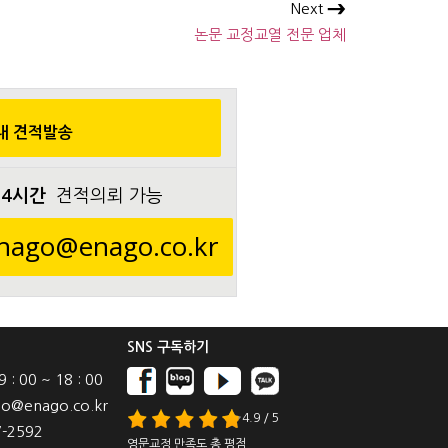
Next
논문 교정교열 전문 업체
내 견적발송
24시간
견적의뢰 가능
nago@enago.co.kr
SNS 구독하기
: 00 ~ 18 : 00
o@enago.co.kr
4.9 / 5
-2592
영문교정 만족도 총 평점