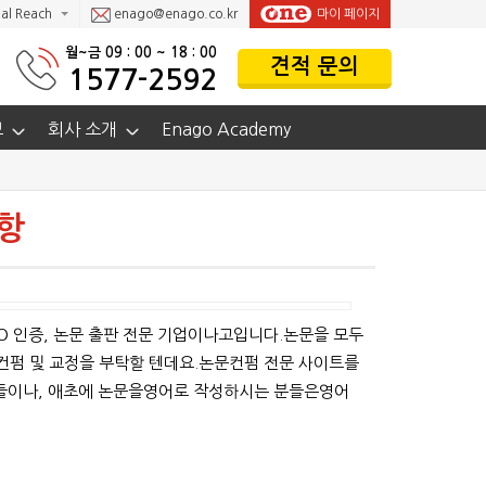
al Reach
enago@enago.co.kr
마이 페이지
월~금 09 : 00 ~ 18 : 00
견적 문의
1577-2592
보
회사 소개
Enago Academy
항
 인증, 논문 출판 전문 기업이나고입니다.논문을 모두
펌 및 교정을 부탁할 텐데요.논문컨펌 전문 사이트를
들이나, 애초에 논문을영어로 작성하시는 분들은영어