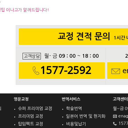
v
팁 이나고가 알려드립니다!
교정 견적 문의
1시간 
월- 금
09 : 00
~
18 : 00
고객상담
1577-2592
e
영문교정
번역서비스
고객센터
의
슈퍼 프리미엄 교정
학술번역
월~금 09 
enag
프리미엄 교정
일본어 번역 및 현지화
1577
탑임팩트 교정
비용및납기