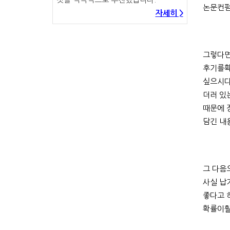
논문컨펌
자세히 >
그렇다면
후기를확
싶으시다
더러 있
때문에 
담긴 내
그 다음
사실 납
좋다고 
확률이훨