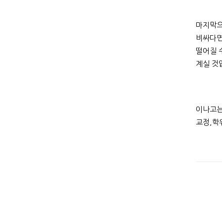
마지막으
비싸다면
떨어질 
계실 것
이나고는
교정,학