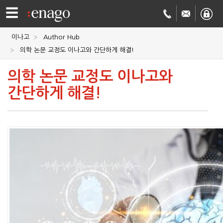
☰
이나고
Author Hub
영문
의학 논문 교정도 이나고와 간단하게 해결!
교정
저널
의학 논문 교정도 이나고와
간단하게 해결!
투고
학술
번역
결제정보
회사
Enago
소개
Academy