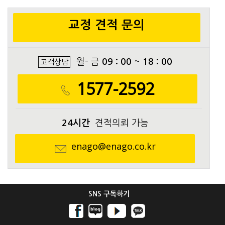
교정 견적 문의
월- 금
09 : 00
~
18 : 00
고객상담
1577-2592
24시간
견적의뢰 가능
enago@enago.co.kr
SNS 구독하기