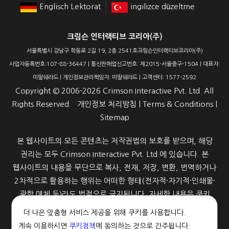
Englisch Lektorat
ingilizce düzeltme
크림슨 인터랙티브 코리아(주)
서울특별시 강남구 학동로 2길 19, 2층 2541호크림슨인터랙티브코리아(주)
사업자등록번호:107-88-36447 | 통신판매업신고번호: 제2015-서울중구-1504 | 대표자:
미딸쉐라드 | 개인정보관리책임자: 미딸쉐라드 | 고객센터: 1577-2592
Copyright ©
2006-2026
Crimson Interactive Pvt. Ltd. All
Rights Reserved.
개인정보 처리방침
|
Terms & Conditions
|
Sitemap
본 웹사이트의 모든 콘텐츠는 저작권법의 보호를 받으며, 해당
권리는 모두 Crimson Interactive Pvt. Ltd.에 있습니다. 본
웹사이트의 내용을 무단으로 복사, 전재, 저장, 변환, 번역하거나
2차적으로 활용하는 행위는 어떠한 형태(전자적·자기적·인쇄물·
광학 매체 등)라도 법적으로 금지됩니다. 자세한 내용은 쿠키
정책을 참고해 주세요.
더 나은 맞춤형 서비스 제공을 위해 쿠키를 사용합니다.
계속 이용하시면
쿠키정책
에 동의하는 것으로 간주됩니다.