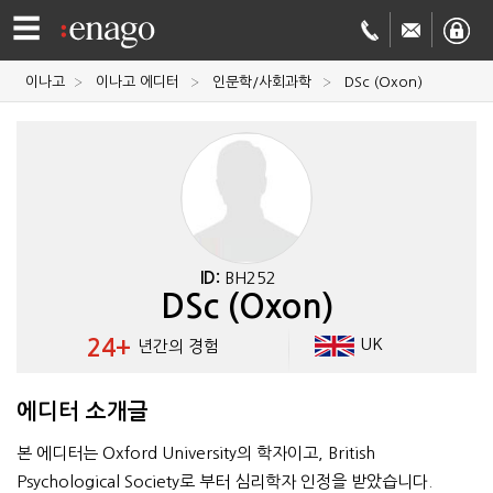
☰
이나고
이나고 에디터
인문학/사회과학
DSc (Oxon)
영문
교정
저널
투고
학술
번역
결제정보
ID:
BH252
DSc (Oxon)
회사
24+
UK
년간의 경험
Enago
소개
에디터 소개글
Academy
본 에디터는 Oxford University의 학자이고, British
Psychological Society로 부터 심리학자 인정을 받았습니다.