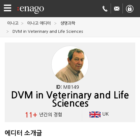
☰
이나고
이나고 에디터
생명과학
영문
DVM in Veterinary and Life Sciences
교정
저널
투고
학술
번역
결제정보
ID:
MB149
DVM in Veterinary and Life
회사
Sciences
Enago
소개
11+
UK
년간의 경험
Academy
에디터 소개글