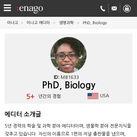
☰
이나고
이나고 에디터
생명과학
PhD, Biology
영문
교정
저널
투고
학술
번역
결제정보
ID:
MB1633
PhD, Biology
회사
5+
USA
년간의 경험
Enago
소개
에디터 소개글
Academy
5년 경력의 학술 및 과학 분야 에디터이며, 생물학 분야 전문지식을
갖추고 있습니다. 자신의 이름으로 1편의 저널 출판물을 냈으며,