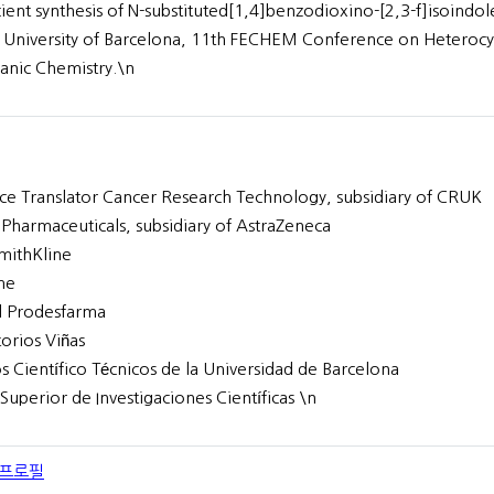
cient synthesis of N-substituted[1,4]benzodioxino-[2,3-f]isoindol
 University of Barcelona, 11th FECHEM Conference on Heterocyc
anic Chemistry.\n
ce Translator Cancer Research Technology, subsidiary of CRUK
harmaceuticals, subsidiary of AstraZeneca
mithKline
me
l Prodesfarma
orios Viñas
os Científico Técnicos de la Universidad de Barcelona
Superior de Investigaciones Científicas \n
 프로필