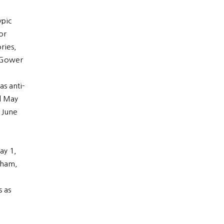
ypic
or
ries,
, Gower
as anti-
d May
 June
ay 1,
gham,
s as