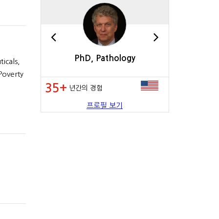
logy
PhD, Pathology
PhD, 
icals,
Poverty
35+
30+
년간의 경험
년간의 
프로필 보기