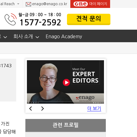
al Reach
enago@enago.co.kr
마이 페이지
월~금 09 : 00 ~ 18 : 00
견적 문의
1577-2592
보
회사 소개
Enago Academy
1743
더 보기
 가진
관련 프로필
을 담당해