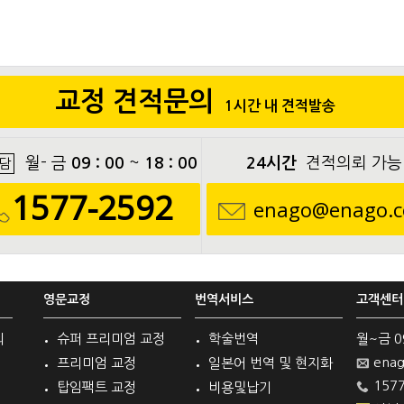
교정 견적문의
1시간 내 견적발송
월- 금
09 : 00
~
18 : 00
24시간
견적의뢰 가능
담
1577-2592
enago@enago.c
영문교정
번역서비스
고객센터
의
슈퍼 프리미엄 교정
학술번역
월~금 09 
enag
프리미엄 교정
일본어 번역 및 현지화
1577
탑임팩트 교정
비용및납기