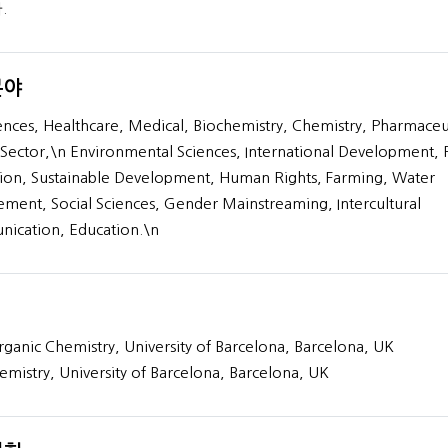
.
분야
BA Zoology
PhD in Entomo
iences, Healthcare, Medical, Biochemistry, Chemistry, Pharmaceut
Sector,\n Environmental Sciences, International Development, 
45+
37+
tion, Sustainable Development, Human Rights, Farming, Water
년간의 경험
년간의 경험
ent, Social Sciences, Gender Mainstreaming, Intercultural
프로필 보기
프로필 보기
ication, Education.\n
ganic Chemistry, University of Barcelona, Barcelona, UK
emistry, University of Barcelona, Barcelona, UK