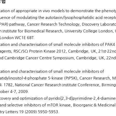
경험
ication of appropriate in vivo models to demonstrate the phenot
ence of modulating the autotaxin/lysophosphatidic acid recept
AR) pathway, Cancer Research Technology, Discovery Laborato
 Institute for Biomedical Research, University College London
, London WC1E 6BT.
ication and characterisation of small molecule inhibitors of PAK4 
agents, RSC/SCI Protein Kinase 2012, Cambridge, UK, 21st-22n
nd Cambridge Cancer Centre Symposium, Cambridge, UK, 22nd
ication and characterisation of small molecule inhibitors of
tidylinositol-4-phosphate 5-kinase (PIP5K), Cancer Research, M
; 1782, National Cancer Research Institute Conference, Birmin
ober 4-7, 2009.
covery and optimization of pyrido[2,3-d]pyrimidine-2,4-diamine
and selective inhibitors of mTOR kinase, Bioorganic & Medicinal
ry Letters 19 (2009) 5950–5953.