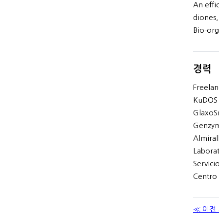
An effi
diones,
Bio-org
경력
Freelan
KuDOS P
GlaxoS
Genzy
Almiral
Laborat
Servici
Centro 
≪ 이전