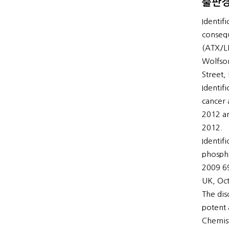
출판
Identif
consequ
(ATX/LP
Wolfson
Street
Identif
cancer 
2012 a
2012.
Identif
phospha
2009 69
UK, Oct
The dis
potent 
Chemist