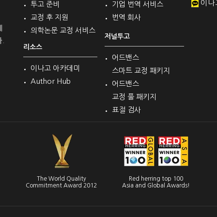
이나
투고 준비
기업 번역 서비스
교정 후 지원
번역 회사
계
의학논문 교정 서비스
저널투고
.
리소스
어드밴스
이나고 아카데미
스마트 교정 패키지
Author Hub
어드밴스
교정 풀 패키지
표절 검사
The World Quality
Red herring top 100
Commitment Award 2012
Asia and Global Awards!