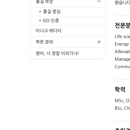
품질 보장
왔습니다
품질 중심
ISO 인증
전문
이나고 에디터
PhD, Biology
Life sc
학문 분야
Energy 
Allevia
간의 경험
영어, 너 정말 이러기냐!
Managem
프로필 보기
Commun
학력
MSc, Or
BSc, Ch