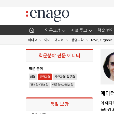
영문교정
저널 투고
학술 번역
이나고
이나고 에디터
생명과학
MSc, Organic 
학문분야 전문 에디터
학문 분야
의학
생명과학
자연과학 및 공학
경제학/경영학
인문학/사회과학
에디터
이 에디
품질 보장
풀타임 프