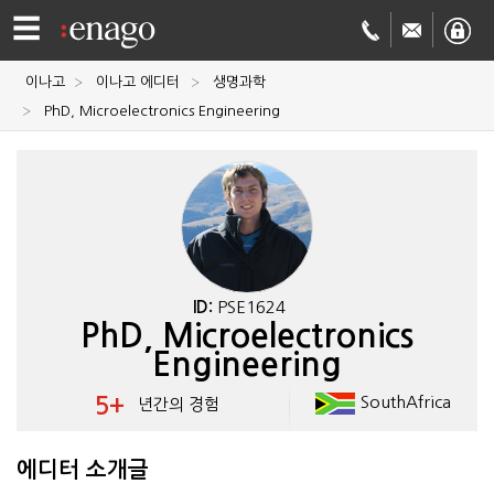
☰
이나고
이나고 에디터
생명과학
영문
PhD, Microelectronics Engineering
교정
저널
투고
학술
번역
결제정보
ID:
PSE1624
PhD, Microelectronics
회사
Engineering
Enago
소개
5+
SouthAfrica
년간의 경험
Academy
에디터 소개글