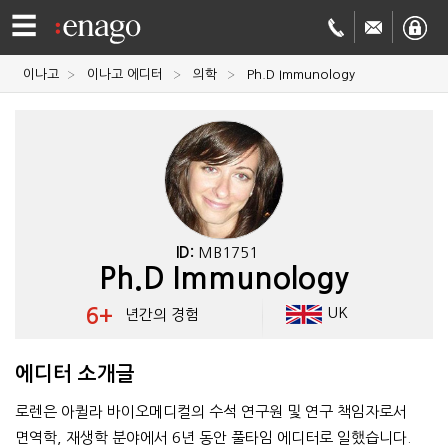
☰
이나고
이나고 에디터
의학
Ph.D Immunology
영문
교정
저널
투고
학술
번역
결제정보
ID:
MB1751
Ph.D Immunology
회사
6+
UK
년간의 경험
Enago
소개
에디터 소개글
Academy
로렌은 아퀼라 바이오메디컬의 수석 연구원 및 연구 책임자로서
면역학, 재생학 분야에서 6년 동안 풀타임 에디터로 일했습니다.