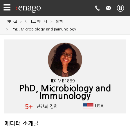
☰
이나고
이나고 에디터
의학
영문
PhD, Microbiology and Immunology
교정
저널
투고
학술
번역
결제정보
ID:
MB1869
PhD, Microbiology and
회사
Immunology
Enago
소개
5+
USA
년간의 경험
Academy
에디터 소개글