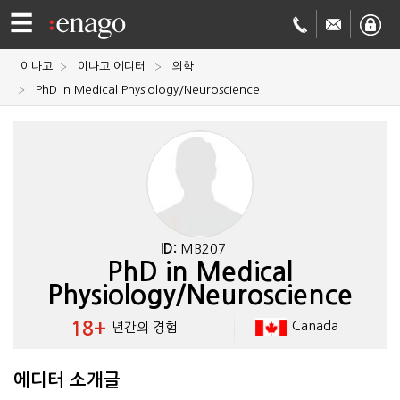
☰
이나고
이나고 에디터
의학
영문
PhD in Medical Physiology/Neuroscience
교정
저널
투고
학술
번역
결제정보
ID:
MB207
PhD in Medical
회사
Physiology/Neuroscience
Enago
소개
18+
Canada
년간의 경험
Academy
에디터 소개글