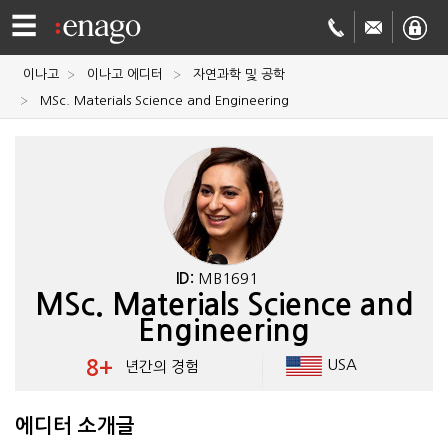
☰
이나고
이나고 에디터
자연과학 및 공학
영문
MSc. Materials Science and Engineering
교정
저널
투고
학술
번역
결제정보
ID:
MB1691
MSc. Materials Science and
회사
Engineering
Enago
소개
8+
USA
년간의 경험
Academy
에디터 소개글