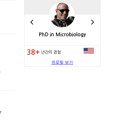
rature
PhD in Microbiology
BA in Inter
38+
35+
년간의 경험
년간의 
프로필 보기
,
r