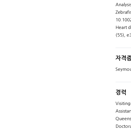
Analysi
Zebrafi
10.100
Heart di
(55), e
자격증
Seymou
경력
Visitin
Assista
Queens
Doctora