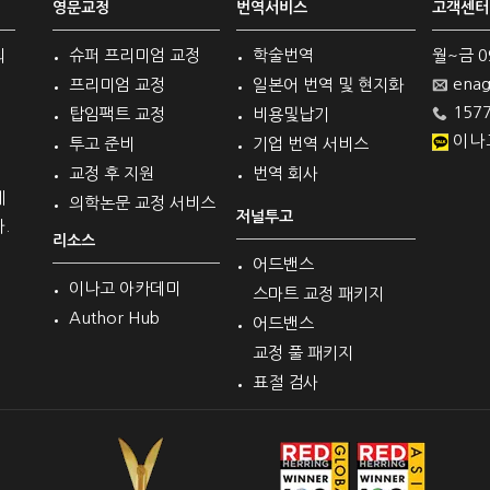
영문교정
번역서비스
고객센터
의
슈퍼 프리미엄 교정
학술번역
월~금 09 
enag
프리미엄 교정
일본어 번역 및 현지화
1577
탑임팩트 교정
비용및납기
이나
투고 준비
기업 번역 서비스
교정 후 지원
번역 회사
계
의학논문 교정 서비스
저널투고
.
리소스
어드밴스
이나고 아카데미
스마트 교정 패키지
Author Hub
어드밴스
교정 풀 패키지
표절 검사