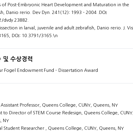
s of Post-Embryonic Heart Development and Maturation in the
sh, Danio rerio. Dev Dyn. 241(12): 1993 – 2004 .DOI
2/dvdy.23882.
ssection in larval, juvenile and adult zebrafish, Danio rerio. J. Vis
3165, DOI: 10.3791/3165.\n
 및 수상경력
r Fogel Endowment Fund – Dissertation Award
g Assistant Professor, Queens College, CUNY, Queens, NY
nt to Director of STEM Course Redesign, Queens College, CUNY
, NY
l Student Researcher , Queens College, CUNY, Queens, NY