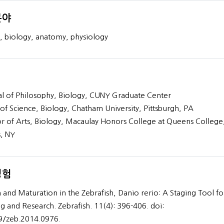
분야
, biology, anatomy, physiology
M.A. French Lite
40+
년간의 경험
l of Philosophy, Biology, CUNY Graduate Center
프로필 보기
of Science, Biology, Chatham University, Pittsburgh, PA
r of Arts, Biology, Macaulay Honors College at Queens College
, NY
경험
and Maturation in the Zebrafish, Danio rerio: A Staging Tool fo
g and Research. Zebrafish. 11(4): 396-406. doi:
9/zeb.2014.0976.