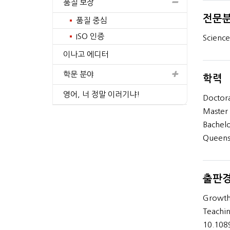
품질 보장
전문
품질 중심
ISO 인증
Science
이나고 에디터
5, Doctor of Medicine
PhD, Molecular & Clinical
Cancer Sciences
학문 분야
학력
4+
간의 경험
년간의 경험
영어, 너 정말 이러기냐!
Doctora
프로필 보기
프로필 보기
Master 
Bachelo
Queens
출판
Growth 
Teachin
10.108