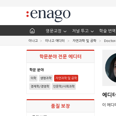
영문교정
저널 투고
학술 번역
이나고
이나고 에디터
자연과학 및 공학
Doctora
학문분야 전문 에디터
학문 분야
의학
생명과학
자연과학 및 공학
경제학/경영학
인문학/사회과학
에디터
이 에디
품질 보장