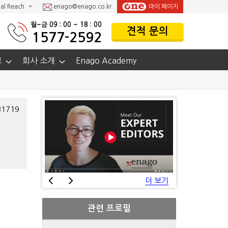
al Reach
enago@enago.co.kr
마이 페이지
월~금 09 : 00 ~ 18 : 00
견적 문의
1577-2592
보
회사 소개
Enago Academy
1719
더 보기
관련 프로필