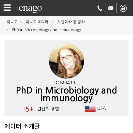
☰
이나고
이나고 에디터
자연과학 및 공학
영문
PhD in Microbiology and Immunology
교정
저널
투고
학술
번역
결제정보
ID:
MB419
PhD in Microbiology and
회사
Immunology
Enago
소개
5+
USA
년간의 경험
Academy
에디터 소개글