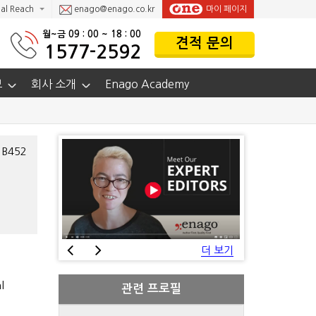
al Reach
enago@enago.co.kr
마이 페이지
월~금 09 : 00 ~ 18 : 00
견적 문의
1577-2592
보
회사 소개
Enago Academy
B452
더 보기
l
관련 프로필