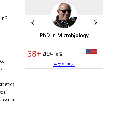
ain의
rature
PhD in Microbiology
BA in Inter
38+
35+
년간의 경험
년간의 
cal
프로필 보기
y,
netics,
ses,
vascular