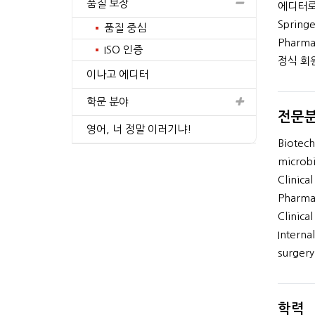
품질 보장
에디터로써
Sprin
품질 중심
Pharmac
ISO 인증
정식 회
이나고 에디터
5, Doctor of Medicine
PhD, Molecular & Clinical
Cancer Sciences
학문 분야
전문
4+
간의 경험
년간의 경험
영어, 너 정말 이러기냐!
Biotech
프로필 보기
프로필 보기
microbi
Clinica
Pharmac
Clinica
Interna
surgery
학력