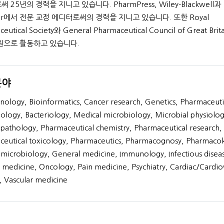
 25년의 경력을 지니고 있습니다. PharmPress, Wiley-Blackwell과
ger에서 전문 교정 에디터로써의 경력을 지니고 있습니다. 또한 Royal
eutical Society와 General Pharmaceutical Council of Great Brit
원으로 활동하고 있습니다.
M.A. French Lite
분야
40+
년간의 경험
nology, Bioinformatics, Cancer research, Genetics, Pharmaceuti
프로필 보기
ology, Bacteriology, Medical microbiology, Microbial physiolog
l pathology, Pharmaceutical chemistry, Pharmaceutical research,
eutical toxicology, Pharmaceutics, Pharmacognosy, Pharmacoki
l microbiology, General medicine, Immunology, Infectious disea
l medicine, Oncology, Pain medicine, Psychiatry, Cardiac/Cardio
, Vascular medicine