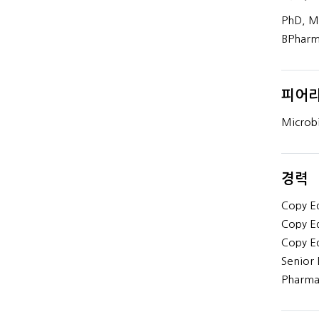
PhD, Mi
BPharm,
피어리
Microbi
경력
Copy Ed
Copy Ed
Copy Ed
Senior 
Pharmac