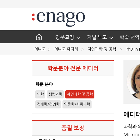
영문교정
저널 투고
학술 번역
이나고
이나고 에디터
자연과학 및 공학
PhD in
학문분야 전문 에디터
학문 분야
의학
생명과학
자연과학 및 공학
경제학/경영학
인문학/사회과학
에디터
과학과 의학
품질 보장
Microb