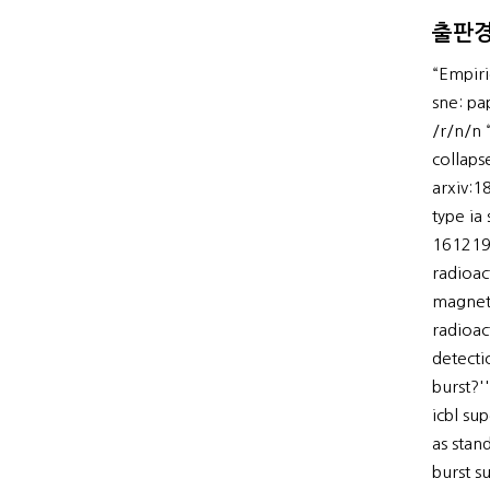
출판
“Empiri
sne: pa
/r/n/n 
collaps
arxiv:1
type ia
161219b
radioac
magneta
radioac
detecti
burst?'
icbl su
as stan
burst s