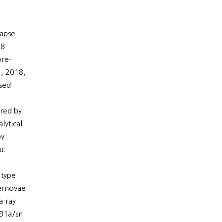
lapse
78
ore-
', 2018,
nsed
red by
lytical
by
u:
 type
ernovae
a-ray
31a/sn