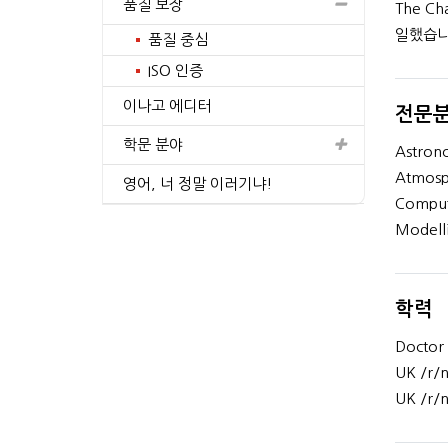
품질 보장
The C
일했습니
품질 중심
ISO 인증
이나고 에디터
전문
in Material Science and
M.S. Energy Technology
Engineering
학문 분야
Astrono
4+
Atmosph
간의 경험
년간의 경험
영어, 너 정말 이러기냐!
Computi
프로필 보기
프로필 보기
Modelli
학력
Doctor 
UK /r/n
UK /r/n