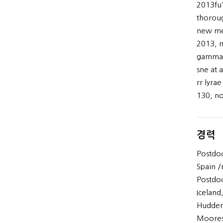
2013fu'
thoroug
new met
2013, m
gamma-r
sne at 
rr lyra
130, no
경력
Postdoc
Spain /
Postdoc
Iceland
Hudders
Moores 