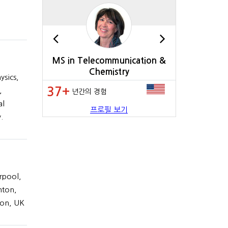
MS in Telecommunication &
PhD in Ge
Chemistry
ysics,
37+
33+
,
년간의 경험
년간의 
al
프로필 보기
.
rpool,
hton,
ton, UK