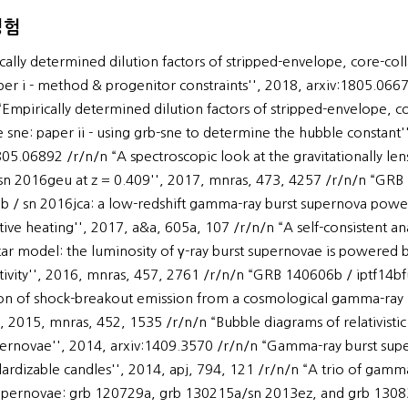
경험
cally determined dilution factors of stripped-envelope, core-col
per i - method & progenitor constraints'', 2018, arxiv:1805.066
“Empirically determined dilution factors of stripped-envelope, c
e sne: paper ii - using grb-sne to determine the hubble constant'
805.06892 /r/n/n “A spectroscopic look at the gravitationally le
 sn 2016geu at z = 0.409'', 2017, mnras, 473, 4257 /r/n/n “GRB
 / sn 2016jca: a low-redshift gamma-ray burst supernova powe
tive heating'', 2017, a&a, 605a, 107 /r/n/n “A self-consistent ana
r model: the luminosity of γ-ray burst supernovae is powered 
tivity'', 2016, mnras, 457, 2761 /r/n/n “GRB 140606b / iptf14bf
on of shock-breakout emission from a cosmological gamma-ray
', 2015, mnras, 452, 1535 /r/n/n “Bubble diagrams of relativistic
pernovae'', 2014, arxiv:1409.3570 /r/n/n “Gamma-ray burst sup
dardizable candles'', 2014, apj, 794, 121 /r/n/n “A trio of gamm
upernovae: grb 120729a, grb 130215a/sn 2013ez, and grb 1308