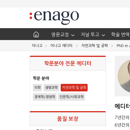
영문교정
저널 투고
학술 번역
이나고
이나고 에디터
자연과학 및 공학
PhD in 
학문분야 전문 에디터
학문 분야
의학
생명과학
자연과학 및 공학
경제학/경영학
인문학/사회과학
에디터
7년간의
품질 보장
6년간의