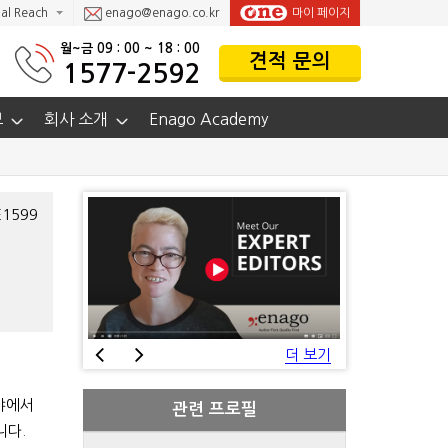
al Reach
enago@enago.co.kr
마이 페이지
월~금 09 : 00 ~ 18 : 00
견적 문의
1577-2592
보
회사 소개
Enago Academy
E1599
더 보기
야에서
관련 프로필
니다.