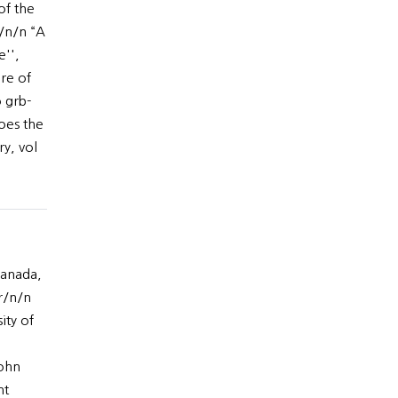
of the
/n/n “A
'',
re of
 grb-
oes the
ry, vol
ranada,
r/n/n
ity of
John
ht