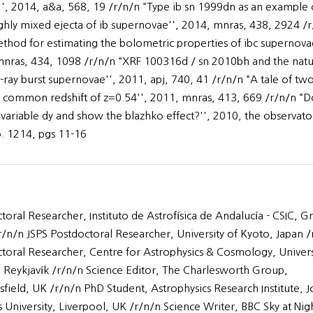
', 2014, a&a, 568, 19 /r/n/n “Type ib sn 1999dn as an example 
hly mixed ejecta of ib supernovae'', 2014, mnras, 438, 2924 /r
hod for estimating the bolometric properties of ibc supernovae
nras, 434, 1098 /r/n/n “XRF 100316d / sn 2010bh and the natu
ay burst supernovae'', 2011, apj, 740, 41 /r/n/n “A tale of two
a common redshift of z=0.54'', 2011, mnras, 413, 669 /r/n/n “D
e variable dy and show the blazhko effect?'', 2010, the observato
. 1214, pgs 11-16
toral Researcher, Instituto de Astrofísica de Andalucía - CSIC, G
r/n/n JSPS Postdoctoral Researcher, University of Kyoto, Japan /
toral Researcher, Centre for Astrophysics & Cosmology, Univers
, Reykjavík /r/n/n Science Editor, The Charlesworth Group,
field, UK /r/n/n PhD Student, Astrophysics Research Institute, 
University, Liverpool, UK /r/n/n Science Writer, BBC Sky at Nig