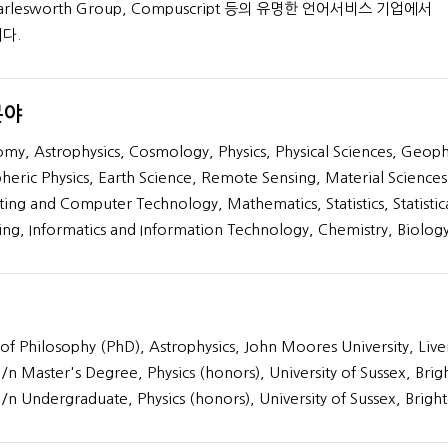
harlesworth Group, Compuscript 등의 유명한 언어서비스 기업에서
다.
분야
DSc
my, Astrophysics, Cosmology, Physics, Physical Sciences, Geoph
39+
eric Physics, Earth Science, Remote Sensing, Material Sciences
년간의 경험
ng and Computer Technology, Mathematics, Statistics, Statistic
프로필 보기
ng, Informatics and Information Technology, Chemistry, Biology
of Philosophy (PhD), Astrophysics, John Moores University, Live
/n Master's Degree, Physics (honors), University of Sussex, Brig
/n Undergraduate, Physics (honors), University of Sussex, Brigh