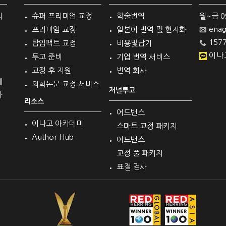
의
슈퍼 프리미엄 교정
학술번역
월~금 09 
enag
프리미엄 교정
일본어 번역 및 현지화
1577
탑임팩트 교정
비용및납기
이나
투고 준비
기업 번역 서비스
교정 후 지원
번역 회사
계
의학논문 교정 서비스
저널투고
.
리소스
어드밴스
이나고 아카데미
스마트 교정 패키지
Author Hub
어드밴스
교정 풀 패키지
표절 검사