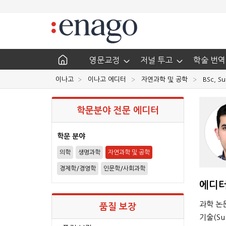
영문교정
저널 투고
학술 번역
이나고
이나고 에디터
자연과학 및 공학
BSc, Su
학문분야 전문 에디터
학문 분야
의학
생명과학
자연과학 및 공학
경제학/경영학
인문학/사회과학
에디터
과학 논
품질 보장
기술(Su