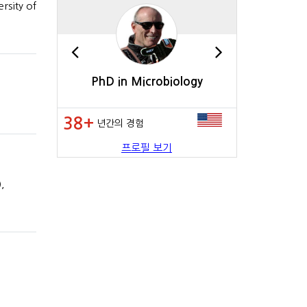
ity of
rature
PhD in Microbiology
BA in Inter
38+
35+
년간의 경험
년간의 
프로필 보기
,