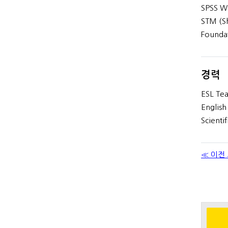
SPSS Wo
STM (Sh
Founda
경력
ESL Tea
English
Scienti
≪ 이전