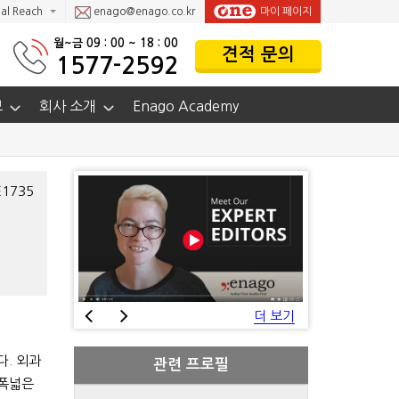
al Reach
enago@enago.co.kr
마이 페이지
월~금 09 : 00 ~ 18 : 00
견적 문의
1577-2592
보
회사 소개
Enago Academy
E1735
더 보기
다. 외과
관련 프로필
 폭넓은