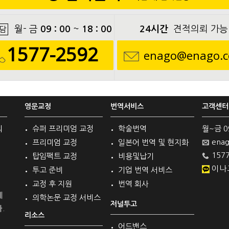
월- 금
09 : 00
~
18 : 00
24시간
견적의뢰 가능
담
1577-2592
enago@enago.c
영문교정
번역서비스
고객센터
의
슈퍼 프리미엄 교정
학술번역
월~금 09 
enag
프리미엄 교정
일본어 번역 및 현지화
1577
탑임팩트 교정
비용및납기
이나
투고 준비
기업 번역 서비스
교정 후 지원
번역 회사
계
의학논문 교정 서비스
저널투고
.
리소스
어드밴스