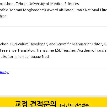
rkshop, Tehran University of Medical Sciences
ahid Tehrani Moghaddam) Award affiliated, Iran’s National Elite
tion
cher, Curriculum Developer, and Scientific Manuscript Editor, 
 Freelance Translator, Transis.me ESL Teacher, Academic Transla
fic Editor, Iman Language Nest
 프로필
교정 견적문의
1시간 내 견적발송