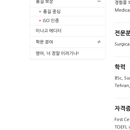
품질 보장
경험을 보
Medic
품질 중심
ISO 인증
이나고 에디터
전문
5, Doctor of Medicine
PhD, Molecular & Clinical
Cancer Sciences
학문 분야
Surgica
4+
간의 경험
년간의 경험
영어, 너 정말 이러기냐!
프로필 보기
프로필 보기
학력
BSc, Su
Tehran,
자격증
First Ce
TOEFL i