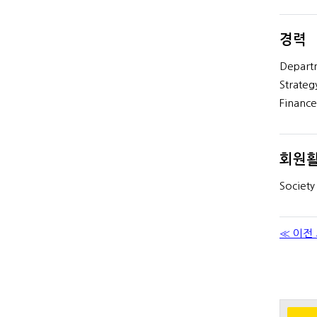
경력
Depart
Strateg
Financ
회원
Society
≪ 이전