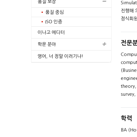
품질 보장
Simula
진행해 오고
품질 중심
정식회원
ISO 인증
이나고 에디터
in Material Science and
전문
Engineering
학문 분야
Comput
간의 경험
영어, 너 정말 이러기냐!
compute
프로필 보기
(Busin
enginee
theory,
survey,
학력
BA (Hon