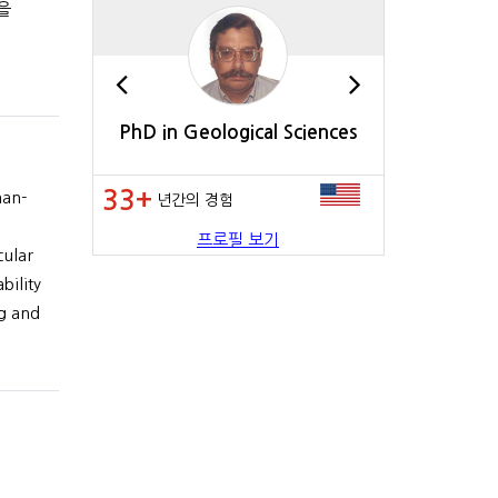
정을
cation &
PhD in Geological Sciences
BA i
Comm
33+
20+
an-
년간의 경험
년간의 
프로필 보기
ular
bility
g and