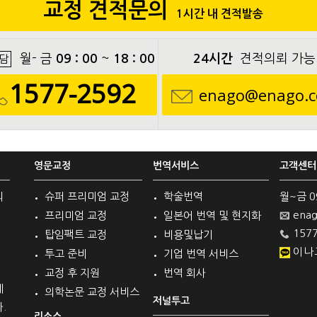
교정 견적문의
1시간 내 견적발송
월- 금
09 : 00
~
18 : 00
24시간
견적의뢰 가능
담
1577-2592
enago@enago.c
영문교정
번역서비스
고객센터
의
슈퍼 프리미엄 교정
학술번역
월~금 09 
enag
프리미엄 교정
일본어 번역 및 현지화
1577
탑임팩트 교정
비용및납기
이나
투고 준비
기업 번역 서비스
교정 후 지원
번역 회사
계
의학논문 교정 서비스
저널투고
.
리소스