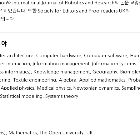
tion와 International Journal of Robotics and Research의 논문 교
 있습니다. 또한 Society for Editors and Proofreaders UK의
입니다.
DSc
MS in Telecommuni
분야
Chemistry
39+
37+
er architecture, Computer hardware, Computer software, Hum
년간의 경험
년간의 경험
r interaction, Information management, Information systems
프로필 보기
프로필 보기
ess informatics), Knowledge management, Geography, Biomolec
ring, Textile engineering, Algebra, Applied mathematics, Proba
 Applied physics, Medical physics, Newtonian dynamics, Samplin
 Statistical modeling, Systems theory
s), Mathematics, The Open University, UK