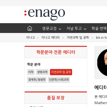
영문교정
저널 투고
학술 번역
이나고
이나고 에디터
자연과학 및 공학
BA in 
학문분야 전문 에디터
학문 분야
의학
생명과학
자연과학 및 공학
경제학/경영학
인문학/사회과학
에디터
본 에디터
품질 보장
Mathema