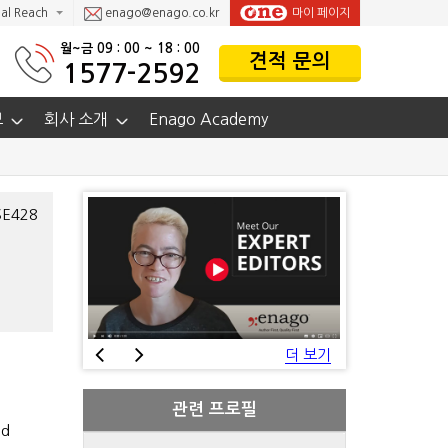
al Reach
enago@enago.co.kr
마이 페이지
월~금 09 : 00 ~ 18 : 00
견적 문의
1577-2592
보
회사 소개
Enago Academy
SE428
더 보기
관련 프로필
nd