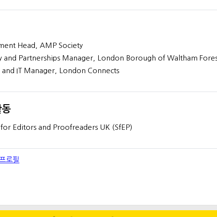
ment Head, AMP Society
y and Partnerships Manager, London Borough of Waltham Fores
e and IT Manager, London Connects
활동
 for Editors and Proofreaders UK (SfEP)
 프로필