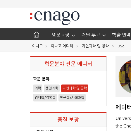
영문교정
저널 투고
학술 번역
이나고
이나고 에디터
자연과학 및 공학
DSc
학문분야 전문 에디터
학문 분야
의학
생명과학
자연과학 및 공학
경제학/경영학
인문학/사회과학
에디터
Univers
품질 보장
the C