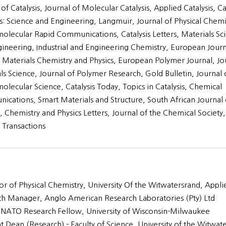
of Catalysis, Journal of Molecular Catalysis, Applied Catalysis, Ca
: Science and Engineering, Langmuir, Journal of Physical Chemi
lecular Rapid Communications, Catalysis Letters, Materials Sc
ineering, Industrial and Engineering Chemistry, European Journ
, Materials Chemistry and Physics, European Polymer Journal, Jo
ls Science, Journal of Polymer Research, Gold Bulletin, Journal 
lecular Science, Catalysis Today, Topics in Catalysis, Chemical
cations, Smart Materials and Structure, South African Journal 
, Chemistry and Physics Letters, Journal of the Chemical Society,
 Transactions
or of Physical Chemistry, University Of the Witwatersrand, Appli
h Manager, Anglo American Research Laboratories (Pty) Ltd
g NATO Research Fellow, University of Wisconsin-Milwaukee
nt Dean (Research) – Faculty of Science, University of the Witwat