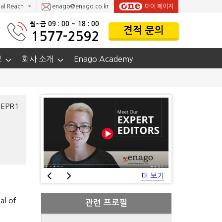
al Reach
enago@enago.co.kr
마이 페이지
월~금 09 : 00 ~ 18 : 00
견적 문의
1577-2592
보
회사 소개
Enago Academy
SEPR1
더 보기
al of
관련 프로필