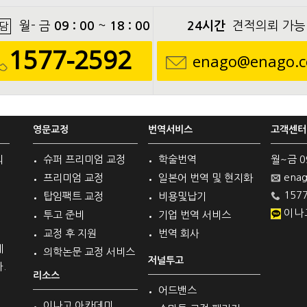
월- 금
09 : 00
~
18 : 00
24시간
견적의뢰 가능
담
1577-2592
enago@enago.c
영문교정
번역서비스
고객센터
의
슈퍼 프리미엄 교정
학술번역
월~금 09 
enag
프리미엄 교정
일본어 번역 및 현지화
1577
탑임팩트 교정
비용및납기
이나
투고 준비
기업 번역 서비스
교정 후 지원
번역 회사
계
의학논문 교정 서비스
저널투고
.
리소스
어드밴스
이나고 아카데미