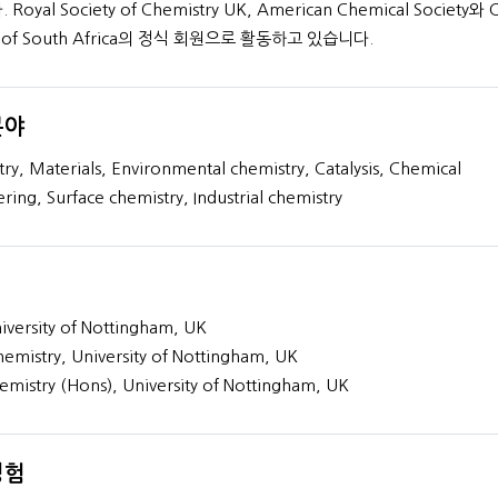
oyal Society of Chemistry UK, American Chemical Society와 Ca
ty of South Africa의 정식 회원으로 활동하고 있습니다.
분야
MS in Telecommunication &
PhD in Geological 
Chemistry
ry, Materials, Environmental chemistry, Catalysis, Chemical
37+
33+
ring, Surface chemistry, Industrial chemistry
년간의 경험
년간의 경험
프로필 보기
프로필 보기
iversity of Nottingham, UK
emistry, University of Nottingham, UK
emistry (Hons), University of Nottingham, UK
경험