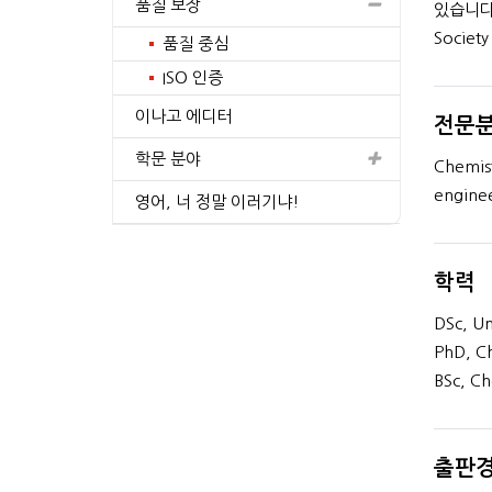
품질 보장
있습니다. R
Socie
품질 중심
ISO 인증
이나고 에디터
전문
in Material Science and
Engineering
학문 분야
Chemist
enginee
간의 경험
영어, 너 정말 이러기냐!
프로필 보기
학력
DSc, Un
PhD, Ch
BSc, Ch
출판