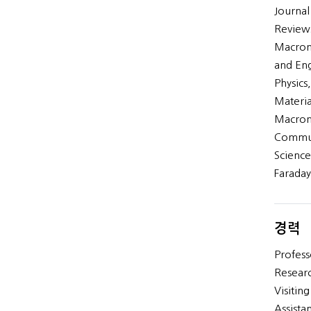
Journal 
Reviews
Macromo
and Eng
Physics
Materia
Macromo
Communi
Science
Faraday
경력
Profess
Researc
Visitin
Assista