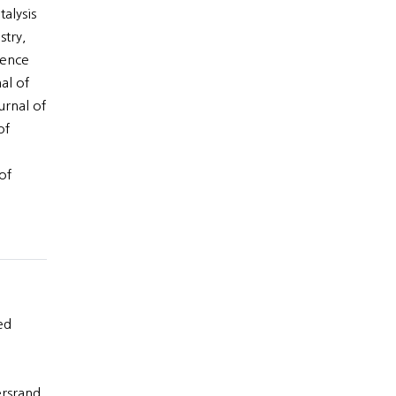
talysis
stry,
ience
al of
urnal of
of
of
ed
ersrand