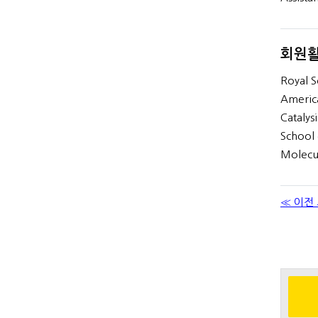
회원
Royal S
America
Catalys
School 
Molecul
≪ 이전