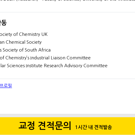
활동
ociety of Chemistry UK
n Chemical Society
is Society of South Africa
of Chemistry’s Industrial Liaison Committee
ar Sciences Institute Research Advisory Committee
 프로필
교정 견적문의
1시간 내 견적발송