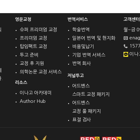
영문교정
번역서비스
고객센터
의
슈퍼 프리미엄 교정
학술번역
월~금 09 
enag
프리미엄 교정
일본어 번역 및 현지화
1577
탑임팩트 교정
비용및납기
이나
투고 준비
기업 번역 서비스
교정 후 지원
번역 회사
계
의학논문 교정 서비스
저널투고
.
리소스
어드밴스
이나고 아카데미
스마트 교정 패키지
Author Hub
어드밴스
교정 풀 패키지
표절 검사