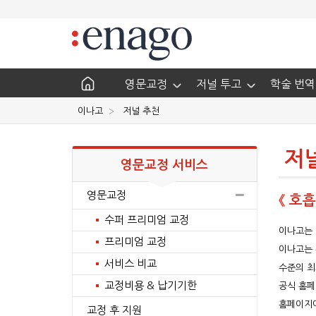
영문교정
저널 투고
학술 번역
이나고
저널 추천
저
영문교정 서비스
영문교정
《 호흡
수퍼 프리미엄 교정
이나고는 
프리미엄 교정
이나고는 
서비스 비교
수준의 최
교정비용 & 납기기한
공식 홈페
홈페이지
교정 후 지원