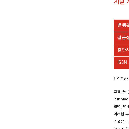
저널 
발행
접근
출판사
ISSN
《 호흡관리(
호흡관리(R
PubMe
발병, 병
이러한 부
저널은 미