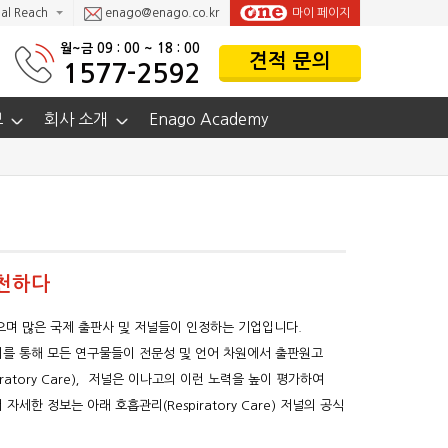
al Reach
enago@enago.co.kr
마이 페이지
월~금 09 : 00 ~ 18 : 00
견적 문의
1577-2592
보
회사 소개
Enago Academy
추천하다
으며 많은 국제 출판사 및 저널들이 인정하는 기업입니다.
이를 통해 모든 연구물들이 전문성 및 언어 차원에서 출판원고
atory Care)，저널은 이나고의 이런 노력을 높이 평가하여
 정보는 아래 호흡관리(Respiratory Care) 저널의 공식