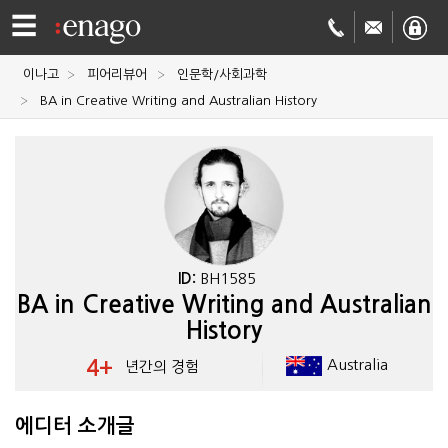
☰
이나고
피어리뷰어
인문학/사회과학
영문
BA in Creative Writing and Australian History
교정
저널
투고
학술
번역
결제정보
ID:
BH1585
BA in Creative Writing and Australian
회사
History
Enago
소개
4+
Australia
년간의 경험
Academy
에디터 소개글