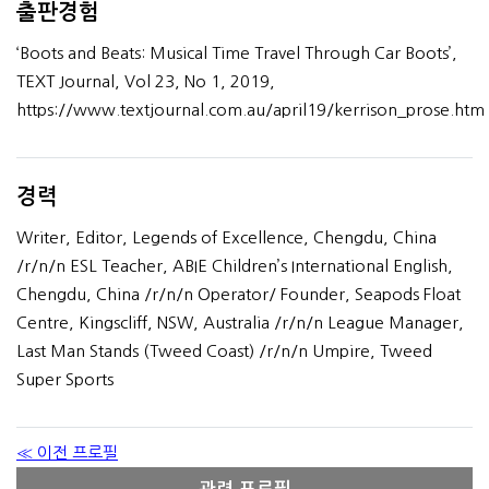
출판경험
‘Boots and Beats: Musical Time Travel Through Car Boots’,
TEXT Journal, Vol 23, No 1, 2019,
https://www.textjournal.com.au/april19/kerrison_prose.htm
경력
Writer, Editor, Legends of Excellence, Chengdu, China
/r/n/n ESL Teacher, ABIE Children’s International English,
Chengdu, China /r/n/n Operator/ Founder, Seapods Float
Centre, Kingscliff, NSW, Australia /r/n/n League Manager,
Last Man Stands (Tweed Coast) /r/n/n Umpire, Tweed
Super Sports
≪ 이전 프로필