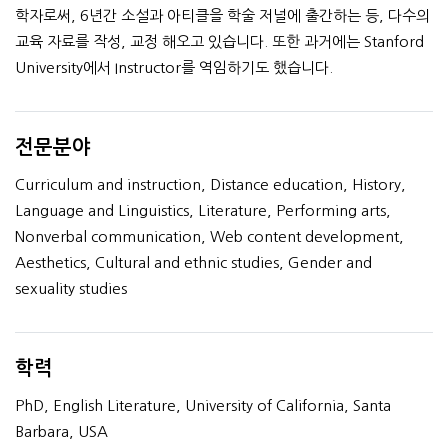
학자로써, 6년간 소설과 아티클을 학술 저널에 출간하는 등, 다수의
교육 자료를 작성, 교정 해오고 있습니다. 또한 과거에는 Stanford
University에서 Instructor를 역임하기도 했습니다.
전문분야
Curriculum and instruction, Distance education, History,
Language and Linguistics, Literature, Performing arts,
Nonverbal communication, Web content development,
Aesthetics, Cultural and ethnic studies, Gender and
sexuality studies
학력
PhD, English Literature, University of California, Santa
Barbara, USA