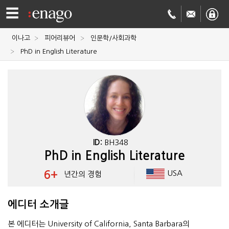
☰
이나고
피어리뷰어
인문학/사회과학
영문
PhD in English Literature
교정
저널
투고
학술
번역
결제정보
ID:
BH348
PhD in English Literature
회사
6+
USA
년간의 경험
Enago
소개
Academy
에디터 소개글
본 에디터는 University of California, Santa Barbara의