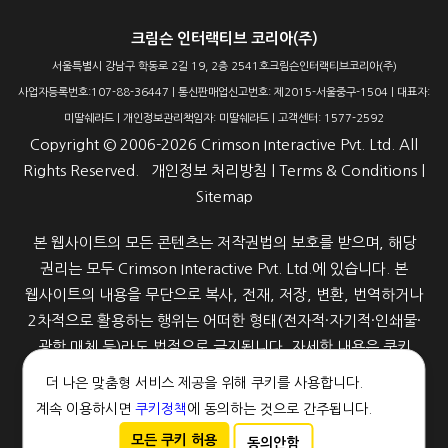
크림슨 인터랙티브 코리아(주)
서울특별시 강남구 학동로 2길 19, 2층 2541호크림슨인터랙티브코리아(주)
사업자등록번호:107-88-36447 | 통신판매업신고번호: 제2015-서울중구-1504 | 대표자:
미딸쉐라드 | 개인정보관리책임자: 미딸쉐라드 | 고객센터: 1577-2592
Copyright ©
2006-2026
Crimson Interactive Pvt. Ltd. All
Rights Reserved.
개인정보 처리방침
|
Terms & Conditions
|
Sitemap
본 웹사이트의 모든 콘텐츠는 저작권법의 보호를 받으며, 해당
권리는 모두 Crimson Interactive Pvt. Ltd.에 있습니다. 본
웹사이트의 내용을 무단으로 복사, 전재, 저장, 변환, 번역하거나
2차적으로 활용하는 행위는 어떠한 형태(전자적·자기적·인쇄물·
광학 매체 등)라도 법적으로 금지됩니다. 자세한 내용은 쿠키
정책을 참고해 주세요.
더 나은 맞춤형 서비스 제공을 위해 쿠키를 사용합니다.
계속 이용하시면
쿠키정책
에 동의하는 것으로 간주됩니다.
모든 쿠키 허용
동의안함