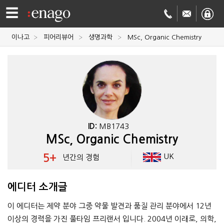
☰
이나고
피어리뷰어
생명과학
MSc, Organic Chemistry
영문
교정
저널
투고
학술
번역
결제정보
ID:
MB1743
MSc, Organic Chemistry
회사
5+
UK
년간의 경험
Enago
소개
에디터 소개글
Academy
이 에디터는 제약 분야 그중 약물 발견과 품질 관리 분야에서 12년
이상의 경력을 가진 풀타임 프리랜서 입니다. 2004년 이래로, 의학,