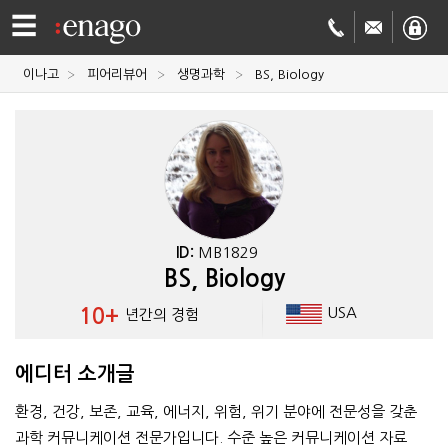
☰
이나고
피어리뷰어
생명과학
BS, Biology
영문
교정
저널
투고
학술
번역
결제정보
ID:
MB1829
BS, Biology
회사
10+
USA
년간의 경험
Enago
소개
에디터 소개글
Academy
환경, 건강, 보존, 교육, 에너지, 위험, 위기 분야에 전문성을 갖춘
과학 커뮤니케이션 전문가입니다. 수준 높은 커뮤니케이션 자료