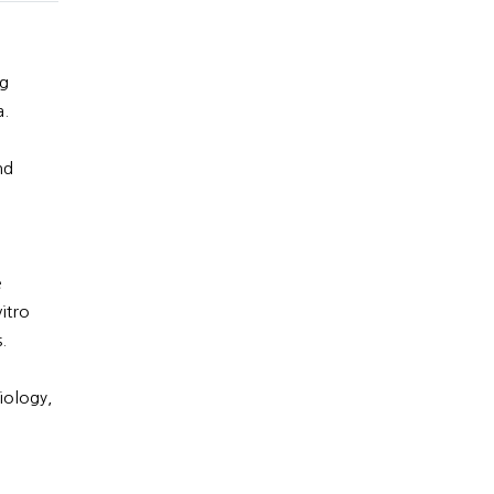
ng
a.
nd
e
itro
.
iology,