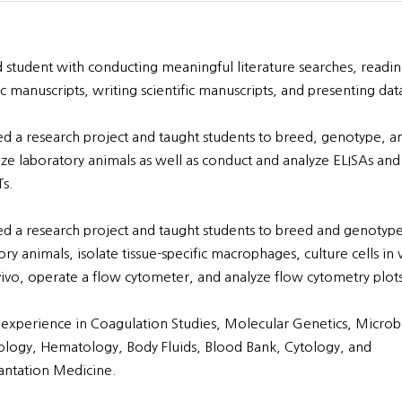
d student with conducting meaningful literature searches, readi
fic manuscripts, writing scientific manuscripts, and presenting dat
d a research project and taught students to breed, genotype, a
e laboratory animals as well as conduct and analyze ELISAs and
s.
d a research project and taught students to breed and genotyp
ry animals, isolate tissue-specific macrophages, culture cells in v
vivo, operate a flow cytometer, and analyze flow cytometry plots
l experience in Coagulation Studies, Molecular Genetics, Microb
ogy, Hematology, Body Fluids, Blood Bank, Cytology, and
antation Medicine.