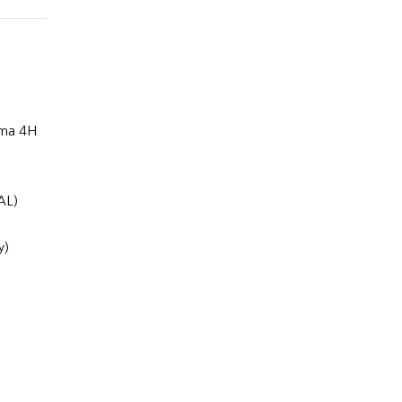
ama 4H
AL)
y)