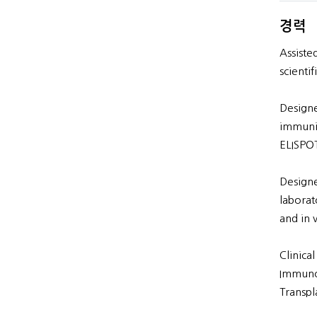
경력
Assiste
scienti
Designe
immuniz
ELISPOT
Designe
laborato
and in 
Clinica
Immunol
Transpl