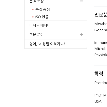
품질 보장
프로필 보기
프로필 보기
품질 중심
전문
ISO 인증
Metabol
이나고 에디터
Genera
학문 분야
Immunol
영어, 너 정말 이러기냐!
Microbi
Physiol
학력
Postdoc
PhD: Mi
USA