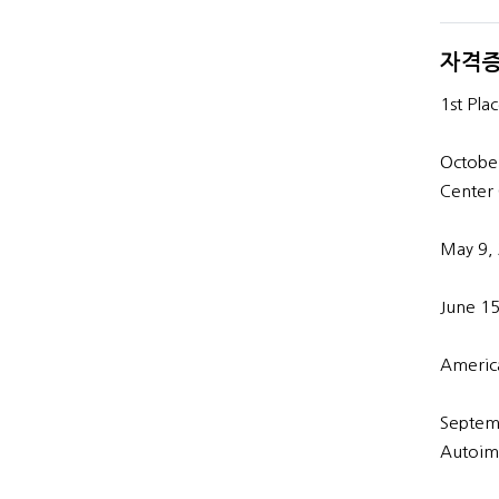
자격증
1st Pla
October
Center
May 9,
June 15
America
Septem
Autoim