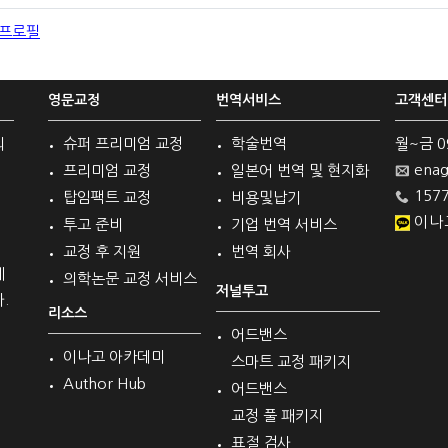
 프로필
영문교정
번역서비스
고객센터
의
슈퍼 프리미엄 교정
학술번역
월~금 09 
enag
프리미엄 교정
일본어 번역 및 현지화
1577
탑임팩트 교정
비용및납기
이나
투고 준비
기업 번역 서비스
교정 후 지원
번역 회사
계
의학논문 교정 서비스
저널투고
.
리소스
어드밴스
이나고 아카데미
스마트 교정 패키지
Author Hub
어드밴스
교정 풀 패키지
표절 검사