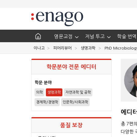
영문교정
저널 투고
학술 번역
이나고
피어리뷰어
생명과학
PhD Microbiolog
학문분야 전문 에디터
학문 분야
의학
생명과학
자연과학 및 공학
경제학/경영학
인문학/사회과학
에디터
in Clinical Engineering
BS, Biotechnology
총 7편
품질 보장
5+
다양한 
간의 경험
년간의 경험