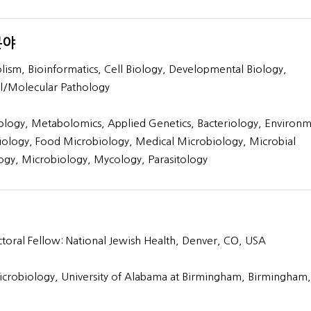
프로필 보기
분야
ism, Bioinformatics, Cell Biology, Developmental Biology,
l/Molecular Pathology
ogy, Metabolomics, Applied Genetics, Bacteriology, Environm
ology, Food Microbiology, Medical Microbiology, Microbial
ogy, Microbiology, Mycology, Parasitology
toral Fellow: National Jewish Health, Denver, CO, USA
crobiology, University of Alabama at Birmingham, Birmingham,