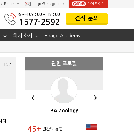
al Reach
enago@enago.co.kr
마이 페이지
월~금 09 : 00 ~ 18 : 00
견적 문의
1577-2592
보
회사 소개
Enago Academy
관련 프로필
S-157
BA Zoology
PhD i
니다.
45+
37+
년간의 경험
년간의 