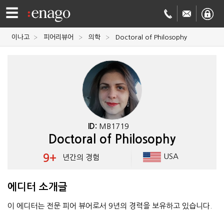
☰
이나고
피어리뷰어
의학
Doctoral of Philosophy
영문
교정
저널
투고
학술
번역
결제정보
ID:
MB1719
Doctoral of Philosophy
회사
9+
USA
년간의 경험
Enago
소개
에디터 소개글
Academy
이 에디터는 전문 피어 뷰어로서 9년의 경력을 보유하고 있습니다.