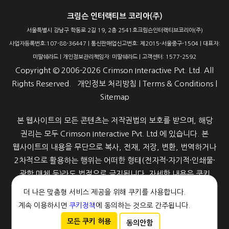
크림슨 인터랙티브 코리아(주)
서울특별시 강남구 학동로 2길 19, 2층 2541호크림슨인터랙티브코리아(주)
사업자등록번호:107-88-36447 | 통신판매업신고번호: 제2015-서울중구-1504 | 대표자:
미딸쉐라드 | 개인정보관리책임자: 미딸쉐라드 | 고객센터: 1577-2592
Copyright ©
2006-2026
Crimson Interactive Pvt. Ltd. All
Rights Reserved.
개인정보 처리방침
|
Terms & Conditions
|
Sitemap
본 웹사이트의 모든 콘텐츠는 저작권법의 보호를 받으며, 해당
권리는 모두 Crimson Interactive Pvt. Ltd.에 있습니다. 본
웹사이트의 내용을 무단으로 복사, 전재, 저장, 변환, 번역하거나
2차적으로 활용하는 행위는 어떠한 형태(전자적·자기적·인쇄물·
광학 매체 등)라도 법적으로 금지됩니다. 자세한 내용은 쿠키
정책을 참고해 주세요.
더 나은 맞춤형 서비스 제공을 위해 쿠키를 사용합니다.
계속 이용하시면
쿠키정책
에 동의하는 것으로 간주됩니다.
모든 쿠키 허용
동의안함