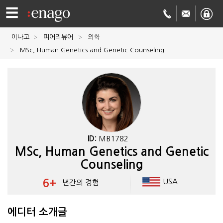
☰
이나고
피어리뷰어
의학
영문
MSc, Human Genetics and Genetic Counseling
교정
저널
투고
학술
번역
결제정보
ID:
MB1782
MSc, Human Genetics and Genetic
회사
Counseling
Enago
소개
6+
USA
년간의 경험
Academy
에디터 소개글