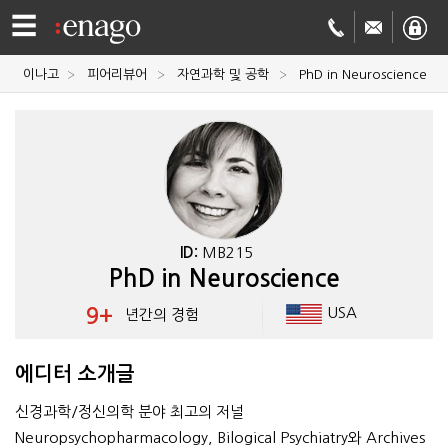
☰
이나고
피어리뷰어
자연과학 및 공학
PhD in Neuroscience
영문
교정
저널
투고
학술
번역
결제정보
ID:
MB215
PhD in Neuroscience
회사
9+
USA
년간의 경험
Enago
소개
에디터 소개글
Academy
신경과학/정신의학 분야 최고의 저널
Neuropsychopharmacology, Bilogical Psychiatry와 Archives