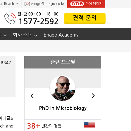
al Reach
enago@enago.co.kr
마이 페이지
월~금 09 : 00 ~ 18 : 00
견적 문의
1577-2592
보
회사 소개
Enago Academy
관련 프로필
B347
rature
PhD in Microbiology
BA in Inter
 아티클의
38+
35+
ch and
년간의 경험
년간의 