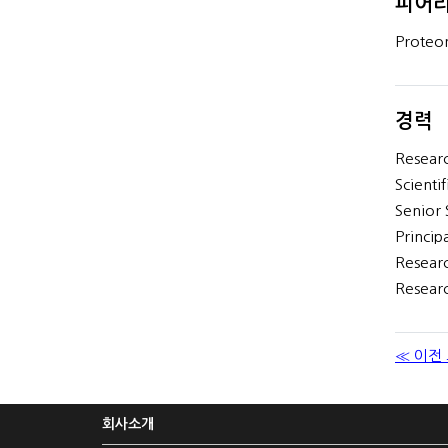
피어리
Proteo
경력
Researc
Scienti
Senior 
Princip
Researc
Researc
≪ 이전
회사소개