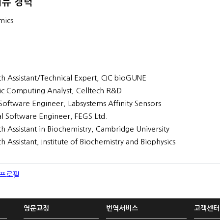
뷰 경력
mics
h Assistant/Technical Expert, CIC bioGUNE
fic Computing Analyst, Celltech R&D
Software Engineer, Labsystems Affinity Sensors
al Software Engineer, FEGS Ltd.
h Assistant in Biochemistry, Cambridge University
h Assistant, Institute of Biochemistry and Biophysics
 프로필
영문교정
번역서비스
고객센터