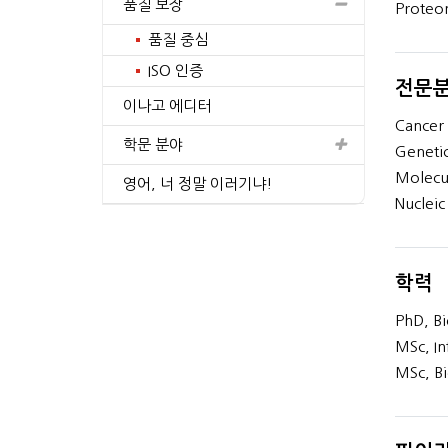
품질 보장
Prote
프로필 보기
프로필 보기
품질 중심
ISO 인증
전문
이나고 에디터
Cancer 
학문 분야
Genetic
Molecul
영어, 너 정말 이러기냐!
Nucleic
학력
PhD, Bi
MSc, In
MSc, Bi