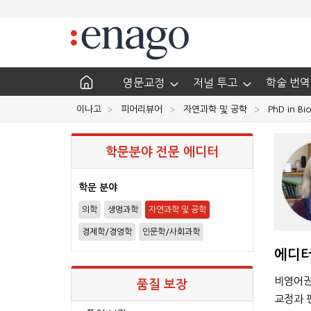
영문교정
저널 투고
학술 번역
이나고
피어리뷰어
자연과학 및 공학
PhD in Bi
학문분야 전문 에디터
학문 분야
의학
생명과학
자연과학 및 공학
경제학/경영학
인문학/사회과학
에디터
5, Doctor of Medicine
PhD, Molecular & Clinical
Cancer Sciences
비영어권
품질 보장
4+
교정과 편집
간의 경험
년간의 경험