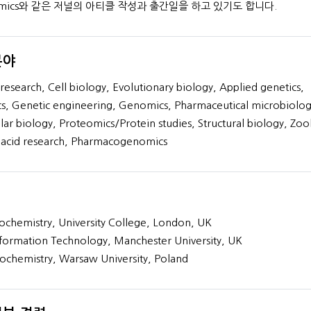
omics와 같은 저널의 아티클 작성과 출간일을 하고 있기도 합니다.
프로필 보기
분야
research, Cell biology, Evolutionary biology, Applied genetics,
s, Genetic engineering, Genomics, Pharmaceutical microbiolog
ar biology, Proteomics/Protein studies, Structural biology, Zoo
 acid research, Pharmacogenomics
ochemistry, University College, London, UK
formation Technology, Manchester University, UK
ochemistry, Warsaw University, Poland