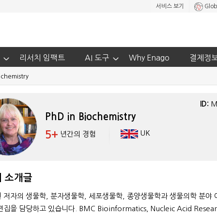
서비스 보기
Glob
리서치 임팩트
AI 도구
Why Enago
결제정
ochemistry
ID:
M
PhD in Biochemistry
5+
UK
년간의 경험
 소개글
M.A. French Lite
 저자의 생물학, 분자생물학, 세포생물학, 종양생물학과 생물의학 분야
40+
을 담당하고 있습니다. BMC Bioinformatics, Nucleic Acid Resear
년간의 경험