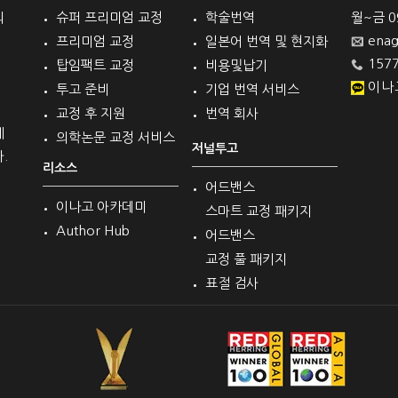
의
슈퍼 프리미엄 교정
학술번역
월~금 09 
enag
프리미엄 교정
일본어 번역 및 현지화
1577
탑임팩트 교정
비용및납기
이나
투고 준비
기업 번역 서비스
교정 후 지원
번역 회사
계
의학논문 교정 서비스
저널투고
.
리소스
어드밴스
이나고 아카데미
스마트 교정 패키지
Author Hub
어드밴스
교정 풀 패키지
표절 검사