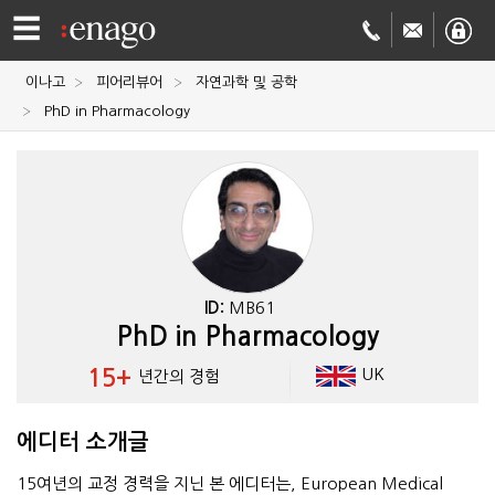
☰
이나고
피어리뷰어
자연과학 및 공학
영문
PhD in Pharmacology
교정
저널
투고
학술
번역
결제정보
ID:
MB61
PhD in Pharmacology
회사
15+
UK
년간의 경험
Enago
소개
Academy
에디터 소개글
15여년의 교정 경력을 지닌 본 에디터는, European Medical