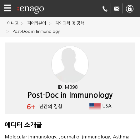
☰
이나고
피어리뷰어
자연과학 및 공학
영문
Post-Doc in Immunology
교정
저널
투고
학술
번역
결제정보
ID:
MB98
Post-Doc in Immunology
회사
6+
USA
년간의 경험
Enago
소개
Academy
에디터 소개글
Molecular Immunology, Journal of Immunology, Asthma