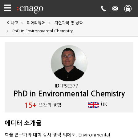
☰
이나고
피어리뷰어
자연과학 및 공학
영문
PhD in Environmental Chemistry
교정
저널
투고
학술
번역
결제정보
ID:
PSE377
PhD in Environmental Chemistry
회사
15+
UK
년간의 경험
Enago
소개
Academy
에디터 소개글
학술 연구가와 대학 강사 경력 외에도, Environmental