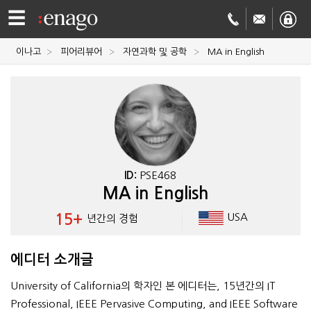
☰
이나고
피어리뷰어
자연과학 및 공학
MA in English
영문
교정
저널
투고
학술
번역
결제정보
ID:
PSE468
MA in English
회사
15+
USA
년간의 경험
Enago
소개
에디터 소개글
Academy
University of California의 학자인 본 에디터는, 15년간의 IT
Professional, IEEE Pervasive Computing, and IEEE Software