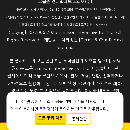
크림슨 인터랙티브 코리아(주)
서울특별시 강남구 학동로 2길 19, 2층 2541호크림슨인터랙티브코리아(주)
사업자등록번호:107-88-36447 | 통신판매업신고번호: 제2015-서울중구-1504 | 대표자:
미딸쉐라드 | 개인정보관리책임자: 미딸쉐라드 | 고객센터: 1577-2592
Copyright ©
2006-2026
Crimson Interactive Pvt. Ltd. All
Rights Reserved.
개인정보 처리방침
|
Terms & Conditions
|
Sitemap
본 웹사이트의 모든 콘텐츠는 저작권법의 보호를 받으며, 해당
권리는 모두 Crimson Interactive Pvt. Ltd.에 있습니다. 본
웹사이트의 내용을 무단으로 복사, 전재, 저장, 변환, 번역하거나
2차적으로 활용하는 행위는 어떠한 형태(전자적·자기적·인쇄물·
광학 매체 등)라도 법적으로 금지됩니다. 자세한 내용은 쿠키
정책을 참고해 주세요.
더 나은 맞춤형 서비스 제공을 위해 쿠키를 사용합니다.
계속 이용하시면
쿠키정책
에 동의하는 것으로 간주됩니다.
모든 쿠키 허용
동의안함