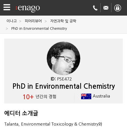
☰
이나고
피어리뷰어
자연과학 및 공학
영문
PhD in Environmental Chemistry
교정
저널
투고
학술
번역
결제정보
ID:
PSE472
PhD in Environmental Chemistry
회사
10+
Australia
년간의 경험
Enago
소개
Academy
에디터 소개글
Talanta, Environmental Toxicology & Chemistry와