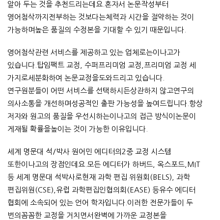
알아 두는 것을 추천드리는데요.혼자서 논문작성부터
영어첨삭까지전부하는 것보다는체력과 시간을 절약하는 것이
가능하며높은 품질의 수정본을 기대할 수 있기 때문입니다.
영어첨삭관련 서비스를 제공하고 있는 업체로는이나고가
있습니다.탑임팩트 교정, 수퍼프리미엄 교정,프리미엄 교정 세
가지로세분화하여 논문교정을도와드리고 있습니다.
연구원분들이 어떤 서비스를 선택하시든상관하지 않고연구의
의사소통을 개선하며성공적인 출판 가능성을 높여드립니다.항상
저자와 원고의 품질을 우선시하는이나고의 접근 방식이논문이
게재될 확률을높이는 것이 가능한 이유입니다.
세계 명문대 석/박사 원어민 에디터의2중 교정 시스템
또한이나고의 장점인데요.모든 에디터가 하버드, 옥스포드,MIT
등 세계 명문대 석박사로현재 과학 편집 위원회(BELS), 과학
편집위원(CSE),유럽 과학편집인협의회(EASE) 등유수 에디터
협회에 소속되어 있는 언어 학자입니다.이러한 전문가들이 두
번의꼼꼼한 교정을 거치면서완벽에 가까운 교정본을