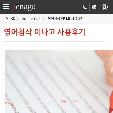
☰
이나고
Author Hub
영어첨삭 이나고 사용후기
영문
영어첨삭 이나고 사용후기
교정
저널
투고
학술
번역
결제정보
회사
Enago
소개
Academy