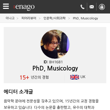
☰
이나고
피어리뷰어
인문학/사회과학
PhD, Musicology
영문
교정
저널
투고
학술
번역
결제정보
ID:
BH1681
PhD, Musicology
회사
15+
UK
년간의 경험
Enago
소개
에디터 소개글
Academy
음악학 분야에 전문성을 갖추고 있으며, 15년간의 교정 경험을
보유하고 있습니다. 다수의 논문을 출판했고, 유수의 대학과