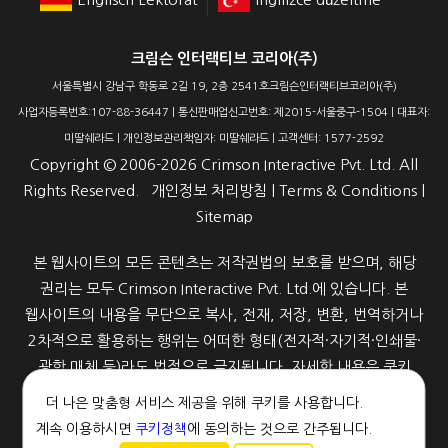
크림슨 인터랙티브 코리아(주)
서울특별시 강남구 학동로 2길 19, 2층 2541호크림슨인터랙티브코리아(주)
사업자등록번호:107-88-36447 | 통신판매업신고번호: 제2015-서울중구-1504 | 대표자:
미딸쉐라드 | 개인정보관리책임자: 미딸쉐라드 | 고객센터: 1577-2592
Copyright ©
2006-2026
Crimson Interactive Pvt. Ltd. All
Rights Reserved.
개인정보 처리방침
|
Terms & Conditions
|
Sitemap
본 웹사이트의 모든 콘텐츠는 저작권법의 보호를 받으며, 해당
권리는 모두 Crimson Interactive Pvt. Ltd.에 있습니다. 본
웹사이트의 내용을 무단으로 복사, 전재, 저장, 변환, 번역하거나
2차적으로 활용하는 행위는 어떠한 형태(전자적·자기적·인쇄물·
광학 매체 등)라도 법적으로 금지됩니다. 자세한 내용은 쿠키
정책을 참고해 주세요.
더 나은 맞춤형 서비스 제공을 위해 쿠키를 사용합니다.
계속 이용하시면
쿠키정책
에 동의하는 것으로 간주됩니다.