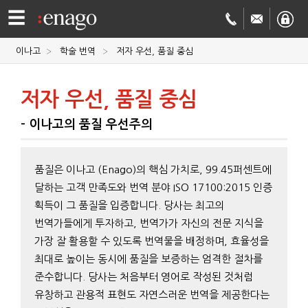
☰
이나고
학술 번역
저자 우선, 품질 중심
영문
저자 우선, 품질 중심
교정
저널
- 이나고의 품질 우선주의
투고
학술
품질은 이나고 (Enago)의 핵심 가치로, 99.45퍼센트에
번역
결제정보
달하는 고객 만족도와 번역 분야 ISO 17100:2015 인증
획득이 그 품질을 입증합니다. 당사는 최고의
회사
번역가들에게 투자하고, 번역가가 자신의 전문 지식을
Enago
가장 잘 활용할 수 있도록 번역물을 배정하며, 효율성을
소개
최대로 높이는 동시에 품질을 보증하는 엄격한 절차를
Academy
준수합니다. 당사는 처음부터 영어로 작성된 것처럼
유창하고 관용적 표현도 자연스러운 번역을 제공한다는