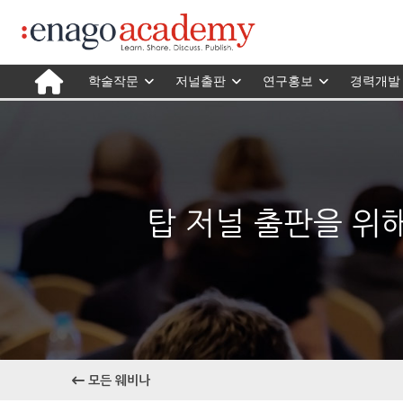
학술작문
저널출판
연구홍보
경력개발
탑 저널 출판을 위해 
모든 웨비나