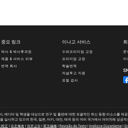
중요 링크
이나고 서비스
회
박사 & 박사후과정
수퍼프리미엄 교정
문
제품 & 서비스 리뷰
프리미엄 교정
이
번역 회사
학술번역
S
저널투고 지원
표절 검사
, 에디터 및 학생을 대상으로 연구 및 출판에 대한 포괄적인 최신 동향 리소스를 제공합니
을 실시하고 있으며 한국, 일본, 터키, 대만, 태국 등의 여러 국가에서 여러차례 성공
文校正
|
论文修改
|
영문교정
|
英文編修
|
Revisão de Texto
|
Ingilizce Düzenleme
|
G