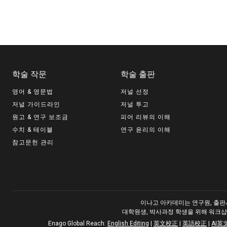
학술 작문
학술 출판
영어 & 영문법
저널 선정
저널 가이드라인
저널 투고
원고 & 연구 보조금
피어 리뷰의 이해
수치 & 테이블
연구 윤리의 이해
참고문헌 관리
이나고 아카데미는 연구원, 출판사
대학원생, 박사과정 학생을 위해 워크샵
Enago Global Reach:
English Editing
|
英文校正
|
英語校正
|
AI英