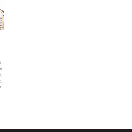
설
으
,
집
주