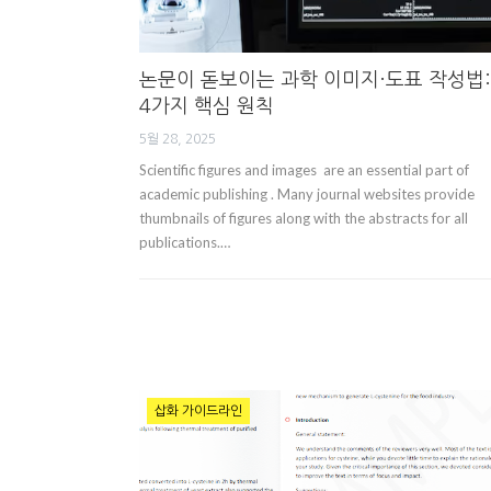
논문이 돋보이는 과학 이미지·도표 작성법:
4가지 핵심 원칙
5월 28, 2025
Scientific figures and images are an essential part of
academic publishing . Many journal websites provide
thumbnails of figures along with the abstracts for all
publications.…
삽화 가이드라인