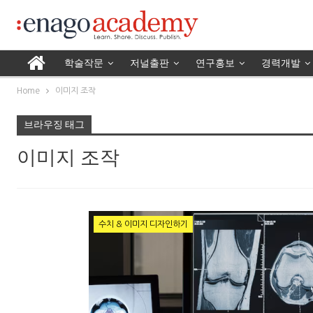
학술작문
저널출판
연구홍보
경력개발
Home
이미지 조작
브라우징 태그
이미지 조작
수치 & 이미지 디자인하기