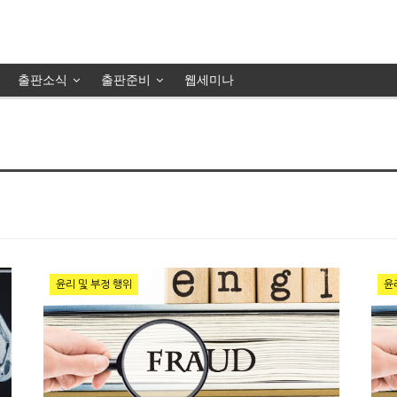
출판소식
출판준비
웹세미나
윤리 및 부정 행위
윤