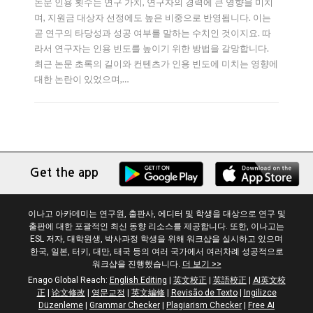
논문 인용 횟수는 연구 가치, 연구자의 경력에 큰 영향을 미치
며, 지원금 대상자 선정에도 높은 비중으로 반영됩니다. 이는
곧 연구의 타당성과 성공 여부를 말하는 수치인 것이지요. 따
라서 연구자는 인용 빈도를 높이기 위한 방법을 갈망합니다.
최근 논문 초록의 길이와 컨텐츠가 인용 빈도에 미치는 영향에
대한 논란이 있었으며,…
Get the app
이나고 아카데미는 연구원, 출판사, 에디터 및 학생을 대상으로 연구 및
출판에 대한 포괄적인 최신 동향 리소스를 제공합니다. 또한, 이나고는
ESL 저자, 대학원생, 박사과정 학생을 위해 워크샵을 실시하고 있으며
한국, 일본, 터키, 대만, 태국 등의 여러 국가에서 여러차례 성공적으로
워크샵을 진행했습니다.
더 보기 >>
Enago Global Reach:
English Editing
|
英文校正
|
英語校正
|
AI英文校
正
|
论文修改
|
영문교정
|
英文編修
|
Revisão de Texto
|
Ingilizce
Düzenleme
|
Grammar Checker
|
Plagiarism Checker
|
Free AI